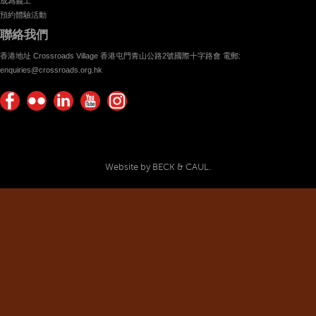
成為義工
預約體驗活動
聯絡我們
香港地址 Crossroads Village 香港屯門青山公路2號國際十字路會 電郵:
enquiries@crossroads.org.hk
Find
Flickr
Keep
Watch
Find
us on
Photos
up
us on
us on
Facebook
with
Youtube
Instagram!
Crossroads
Website by BECK & CAUL.
Foundation