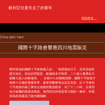
敘利亞兒童失去了的童年
...
閱讀更多 ...
China @zh-hant
國際十字路會響應四川地震賑災
剛到當地的國際十字路會義工說：「地震後的日子，災民安頓於
露天地方。現在的問題是，帳篷根本不夠用，二十個人要擠在只
能睡七個人的帳篷裡。」 全賴DHL的慷慨捐贈，國際十字路會才
能將十五噸的塑膠床單、被單和醫療用品送至災區。紅十字會與
十字路會的義工乘坐去成都的緊急航班，花了十二小時，沿著部
份已破爛的路護送物資。他們的目的地是青川縣的一條村，村落
因為疾病蔓延已被包圍隔離。