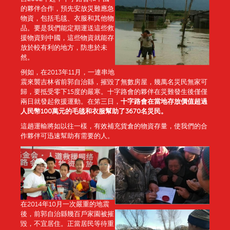
的夥伴合作，預先安放災難應急
物資，包括毛毯、衣服和其他物
品。要是我們能定期運送這些救
援物資到中國，這些物資就能存
放於較有利的地方，防患於未
然。
例如，在2013年11月，一連串地
震來襲吉林省前郭自治縣，摧毀了無數房屋，幾萬名災民無家可
歸，要抵受零下15度的嚴寒。十字路會的夥伴在災難發生後僅僅
兩日就發起救援運動。在笫三日，
十字路會在當地存放價值超過
人民幣100萬元的毛毯和衣服幫助了3670名災民。
這趟運輸將如以往一樣，有效補充貨倉的物資存量，使我們的合
作夥伴可迅速幫助有需要的人。
在2014年10月一次嚴重的地震
後，前郭自治縣幾百戶家園被摧
毀，不宜居住。正當居民等待重