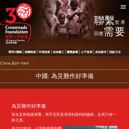
聯繫
世界
需要
回應
環球X體驗
捐贈物資
申請物資
成為義工
團體參觀
公平貿易
成為夥伴
捐款方法
China @zh-hant
中國: 為災難作好準備
為災難作好準備
當水災和地震來襲，視乎災民是否得到及時的援助，生死只有一
線之差。
自2002年起，十字路會和中國