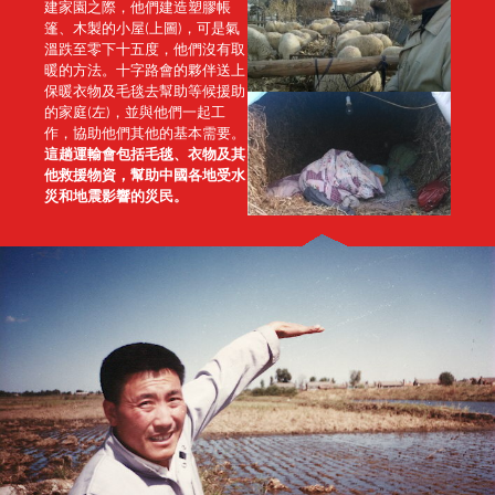
建家園之際，他們建造塑膠帳
篷、木製的小屋(上圖)，可是氣
溫跌至零下十五度，他們沒有取
暖的方法。十字路會的夥伴送上
保暖衣物及毛毯去幫助等候援助
的家庭(左)，並與他們一起工
作，協助他們其他的基本需要。
這趟運輸會包括毛毯、衣物及其
他救援物資，幫助中國各地受水
災和地震影響的災民。