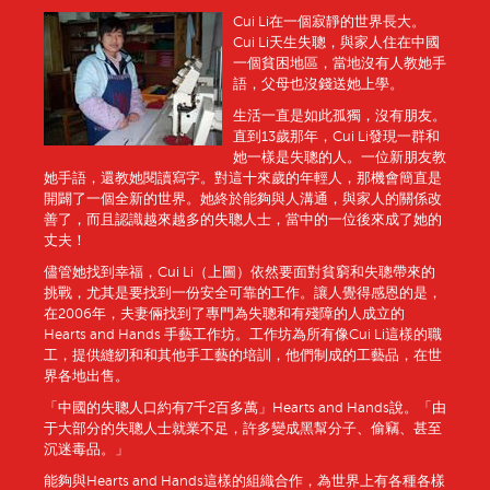
Cui Li在一個寂靜的世界長大。
Cui Li天生失聰，與家人住在中國
一個貧困地區，當地沒有人教她手
語，父母也沒錢送她上學。
生活一直是如此孤獨，沒有朋友。
直到13歲那年，Cui Li發現一群和
她一樣是失聰的人。一位新朋友教
她手語，還教她閱讀寫字。對這十來歲的年輕人，那機會簡直是
開闢了一個全新的世界。她終於能夠與人溝通，與家人的關係改
善了，而且認識越來越多的失聰人士，當中的一位後來成了她的
丈夫！
儘管她找到幸福，Cui Li（上圖）依然要面對貧窮和失聰帶來的
挑戰，尤其是要找到一份安全可靠的工作。讓人覺得感恩的是，
在2006年，夫妻倆找到了專門為失聰和有殘障的人成立的
Hearts and Hands 手藝工作坊。工作坊為所有像Cui Li這樣的職
工，提供縫紉和和其他手工藝的培訓，他們制成的工藝品，在世
界各地出售。
「中國的失聰人口約有7千2百多萬」Hearts and Hands說。「由
于大部分的失聰人士就業不足，許多變成黑幫分子、偷竊、甚至
沉迷毒品。」
能夠與Hearts and Hands這樣的組織合作，為世界上有各種各樣