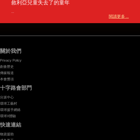
敘利亞兒童失去了的童年
...
閱讀更多 ...
關於我們
Privacy Policy
創會歷史
傳媒報道
本會獎項
十字路會部門
分派中心
環球工藝村
環球援手網絡
環球X體驗
快速連結
物資援助