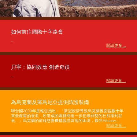
如何前往國際十字路會
...
閱讀更多 ...
貝寧：協同效應 創造奇蹟
...
閱讀更多 ...
為烏克蘭及羅馬尼亞提供防護裝備
聯合國2020年度報告指出：「新冠疫情導致烏克蘭推面臨數十年
來最嚴重的衰退，所造成的蕭條將進一步把最弱勢的社群推到谷
底。」烏克蘭的前線慈善機構親證當地的困境，夥伴Mission...
閱讀更多 ...