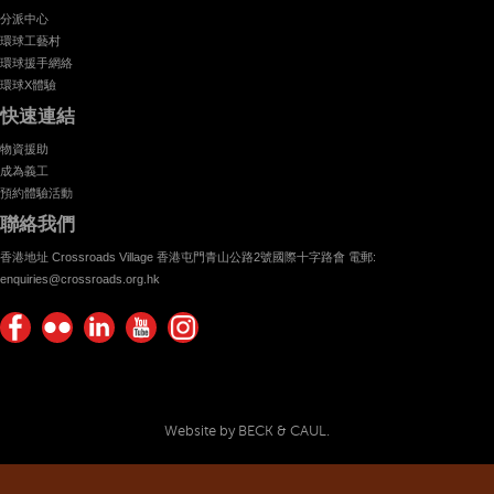
分派中心
環球工藝村
環球援手網絡
環球X體驗
快速連結
物資援助
成為義工
預約體驗活動
聯絡我們
香港地址 Crossroads Village 香港屯門青山公路2號國際十字路會 電郵:
enquiries@crossroads.org.hk
Find
Flickr
Keep
Watch
Find
us on
Photos
up
us on
us on
Facebook
with
Youtube
Instagram!
Crossroads
Website by BECK & CAUL.
Foundation