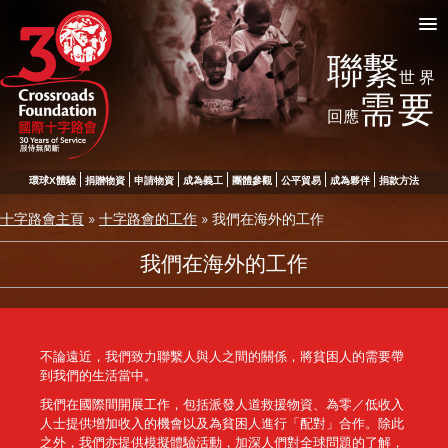
聯繫
世界
需要
回應
環球X體驗
捐贈物資
申請物資
成為義工
團體參觀
公平貿易
成為夥伴
捐款方法
十字路會主頁
»
十字路會的工作
»
我們在海外的工作
我們在海外的工作
不論遠近，我們致力聯繫人與人之間的關係，將貧困人的需要帶
到我們的生活當中。
我們在國際間開展工作，包括派發人道救援物資、為零／低收入
人士提供增加收入的機會以及為貧困人進行「配對」合作。除此
之外，我們亦提供模擬體驗活動，加深人們對全球問題的了解，