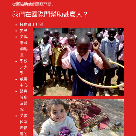
從而協助他們回應問題。
我們在國際間幫助甚麼人？
極度貧困社區
災民
受戰
爭蹂
躪地
區
學校
／大
學
戒毒
中心
醫療
診所
及醫
院
受數
位落
差影
響的