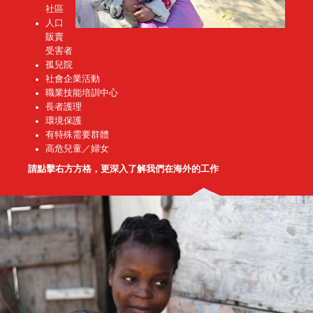
社區
人口
販賣
受害者
孤兒院
社會企業活動
職業技能培訓中心
長者護理
環境保護
有特殊需要群體
高危兒童／婦女
請點擊右方方格，更深入了解我們在海外的工作