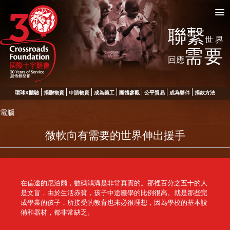
聯繫
世界
需要
回應
環球X體驗
捐贈物資
申請物資
成為義工
團體參觀
公平貿易
成為夥伴
捐款方法
電腦
微軟向有需要的世界伸出援手
在偏遠的尼泊爾，數碼鴻溝是非常真實的。那裡百分之五十的人
是文盲，由於生活赤貧，孩子中途輟學的比例很高。就是那些完
成學業的孩子，所接受的教育也未必很理想，因為學校的基本設
備和器材，都非常缺乏。