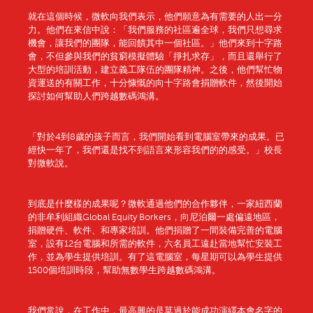
就在這個時候，微軟向我們表示，他們願意為有需要的人出一分
力。他們在來信中說：「我們服務的社區遍全球，我們只想尋求
機會，讓我們的團隊，能回饋其中一個社區。」他們來到十字路
會，不但參與我們的貧窮模擬體驗「掙扎求存」，而且還舉行了
大型的培訓活動，建立義工隊伍的團隊精神。之後，他們幫忙物
資運送的有關工作，十分慷慨的向十字路會捐贈軟件，然後開始
探討如何幫助人們跨越數碼鴻溝。
「對於4到8歲的孩子而言，我們開始看到電腦室帶來的成果。已
經快一年了，我們還是找不到語言來形容我們的的感受。」校長
對微軟說。
到底是什麼樣的成果呢？微軟通過他們的合作夥伴，一家紐西蘭
的非牟利組織Global Equity Borkers，向尼泊爾一處偏遠地區，
捐贈硬件、軟件、和專家培訓。他們捐贈了一間裝備完善的電腦
室，設有12台電腦和所需的軟件，六名員工遠赴當地幫忙安裝工
作，並為學生提供培訓。有了這電腦室，每星期可以為學生提供
1500個培訓時段，幫助無數學生跨越數碼鴻溝。
我們常說，在工作中，最高興的是莫過於能成功演繹本會名字的