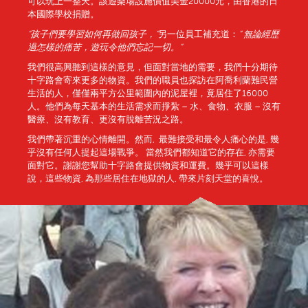
可以玩上一整天。該遊樂場設施價值美金20000元，由香港的日
本國際學校捐贈。
“
孩子們要學習如何再
做回
孩子，
”
另一位員工補充道：
“
無論
經歷
過怎樣的痛苦，
遊
玩
令
他們忘記一切。
”
我們很高興聽到這樣的意見，但面對當地的需要，我們十分期待
十字路會寄來更多的物資。我們的職員也探訪在阿喬利蘭難民營
生活的人，僅僅兩平方公里範圍內的泥屋裡，竟居住了16000
人。他們為每天基本的生活需求而掙紮 – 水、食物、衣服 – 沒有
醫療、沒有教育、更沒有脫離苦況之路。
我們帶著沉重的心情離開。然而, 最難接受和最令人痛心的是, 幾
乎沒有任何人提起這場戰爭。 當然我們都知道它的存在, 亦需要
面對它。謝謝您幫助十字路會提供物資和運費。幾乎可以這樣
說，這些物資, 為那些居住在地獄的人, 帶來片刻天堂的喜悅。