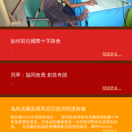
如何前往國際十字路會
...
閱讀更多 ...
貝寧：協同效應 創造奇蹟
...
閱讀更多 ...
為烏克蘭及羅馬尼亞提供防護裝備
聯合國2020年度報告指出：「新冠疫情導致烏克蘭推面臨數十年
來最嚴重的衰退，所造成的蕭條將進一步把最弱勢的社群推到谷
底。」烏克蘭的前線慈善機構親證當地的困境，夥伴Mission...
閱讀更多 ...