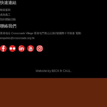
快速連結
物資援助
成為義工
預約體驗活動
聯絡我們
香港地址 Crossroads Village 香港屯門青山公路2號國際十字路會 電郵:
enquiries@crossroads.org.hk
Find
Flickr
Keep
Watch
Find
us on
Photos
up
us on
us on
Facebook
with
Youtube
Instagram!
Crossroads
Website by BECK & CAUL.
Foundation