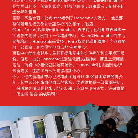
但現實生活並沒有為Honorable帶來‘榮譽’。年幼的Honorable生
長於尼日利亞一個貧苦家庭。雖然他聰明，頭腦靈活，卻付不起
讀大學的費用。
國際十字路會西非代表Bona看到了Honorable的潛力。“他是那
種倘若無法接受教育會讓你心痛的孩子，”他說。
然而，Bona可以幫助到Honorable。幾年前，他利用來自國際十
字路會的電腦，開辦了一個培訓中心。Bona讓Honorable到中心
參加培訓，Honorable畢業後，Bona協助他運用國際十字路會的
另一部電腦，創立屬於他自己的“商務中心”。
商務中心從小處起步，為顧客提供基本的文件複印和文字處理服
務。但是，由於Honorable接受過電腦技能訓練，而且生意頭腦
靈活，商務中心很快就開始有盈餘。Honorable利用盈餘購入5
臺新電腦，開設了自己的電腦培訓中心。
今天，他的新培訓中心已經培訓了超過1,000名貧困階層的青少
年，其中大部分來自他自己的家鄉。從獲得捐贈一部電腦開始，
一棵機會之樹成長起來，開花結果，並愈發茂盛蓬勃。這確實是
一個充滿“榮譽”的成果啊！