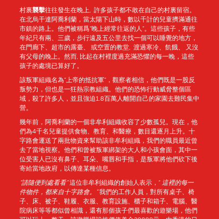
村裏
襲擊
往往發生在晚上, 許多孩子都不敢在自己的村裏留宿。
在北烏干達阿喬利蘭，當太陽下山時，數以千計的兒童擠滿通往
市鎮的路上。他們被稱爲“晚上經常往返的人”。這些孩子，有些
年紀只有兩、三歲，步行遠及五公里去找一個可以睡覺的地方，
在門廊下、超市的露臺、 或空置的教堂, 渡過寒冷、飢餓、 又沒
有父母的晚上。然而, 比起在村裡度過充滿恐懼的每一晚，這些
孩子的處境已算好了。
該叛軍組織名為“上帝的抵抗軍”，觀察者相信，他們既是一股反
叛勢力，但也是一狂熱宗教組織。他們的恐怖行動威脅整個區
域，殺了許多人，並且強迫1.8百萬人離開自己的家園去難民集中
營。
幾年前，阿喬利蘭的一個非牟利組織收容了少數孤兒。現在，他
們為4千名兒童提供食物、教育、和醫療，數目還逐月上升。十
字路會運送了兩批物資來幫助該非牟利組織，我們的職員最近曾
去了當地視察。他們和曾被叛軍綁架的大人和小孩會面，其中一
位受害人已沒有鼻子、耳朵、嘴唇和手指，是叛軍將他們砍下後
寄給當地政府，以傳達某種信息。
“
請隨便到處看看
”
這位非牟利組織的創始人表示，“
這裡的每一
件物件，都來自十字路會。
”
我們的工作人員，對所有桌子、椅
子、床、被子、鞋履、衣服、教育設施、櫃子和箱子、電腦、醫
院病床等等都似曾相識，還有那個孩子們最喜歡的遊樂場，他們