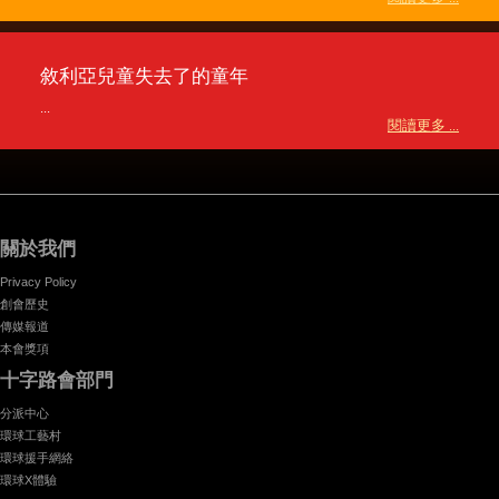
敘利亞兒童失去了的童年
...
閱讀更多 ...
關於我們
Privacy Policy
創會歷史
傳媒報道
本會獎項
十字路會部門
分派中心
環球工藝村
環球援手網絡
環球X體驗