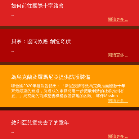
如何前往國際十字路會
...
閱讀更多 ...
貝寧：協同效應 創造奇蹟
...
閱讀更多 ...
為烏克蘭及羅馬尼亞提供防護裝備
聯合國2020年度報告指出：「新冠疫情導致烏克蘭推面臨數十年
來最嚴重的衰退，所造成的蕭條將進一步把最弱勢的社群推到谷
底。」烏克蘭的前線慈善機構親證當地的困境，夥伴Mission...
閱讀更多 ...
敘利亞兒童失去了的童年
...
閱讀更多 ...