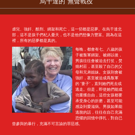
烏干達的“無聲戰役”
虐兒、強奸、酷刑、綁架和死亡，這一切都是惡夢。在烏干達北
部，這不是孩子們杞人憂天，也不是他們想像力豐富。因為在這
裡，所有的惡夢都是真的。
每晚，都會有七、八嵗的孩
子被叛軍綁架。被綁以後，
男孩往往會被迫去打仗，焚
燒村莊，甚至殺了自己的父
母和兄弟姐妹。女孩則會被
強奸，甚至被迫成爲叛軍
的 “妻子”，直到她們死去或
逃走。但是，即使她們能成
功重獲自由，這些女孩都要
承受身心的折磨，甚至可能
感染到愛滋病。男孩如果能
逃脫的話，往往在自己充滿
恐懼的回憶中掙扎，對自已
曾參與的暴行，充滿不可言諭的罪惡感。