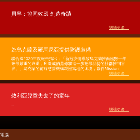
貝寧：協同效應 創造奇蹟
...
閱讀更多 ...
為烏克蘭及羅馬尼亞提供防護裝備
聯合國2020年度報告指出：「新冠疫情導致烏克蘭推面臨數十年
來最嚴重的衰退，所造成的蕭條將進一步把最弱勢的社群推到谷
底。」烏克蘭的前線慈善機構親證當地的困境，夥伴Mission...
閱讀更多 ...
敘利亞兒童失去了的童年
...
閱讀更多 ...
電腦