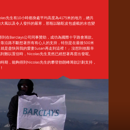
las先生有10小時都身處平均高度為4175米的地方，總共
/h的大風以及令人發抖的嚴寒，那瓶以駱駝皮包盛載的水也變
，得到在Barclays公司同事贊助，成功為國際十字路會籌款。
靠沿路不斷想著所有有心人的支持，特別是在最後500米
就是盡快與我的愛妻Susan再走到這裡！」沒想到他艱辛
難以置信時，Nicolas先生竟然已經想著再度出發呢。
期，能夠得到Nicolas先生的攀登勃朗峰籌款計劃支持，
e！