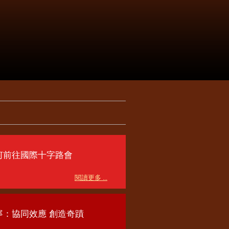
何前往國際十字路會
閱讀更多 ...
寧：協同效應 創造奇蹟