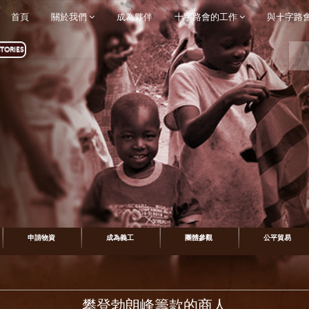
首頁
關於我們
成為夥伴
十字路會的工作
與十字路
TORIES
申請物資
成為義工
團體參觀
公平貿易
攀登勃朗峰籌款的商人