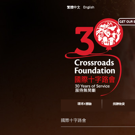
繁體中文
English
GET OUR S
環球X體驗
捐贈物資
國際十字路會