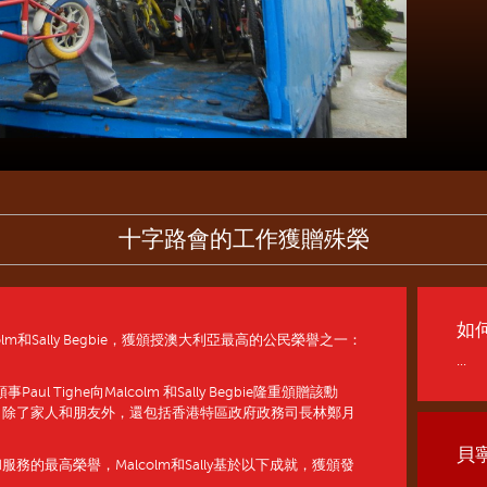
十字路會的工作獲贈殊榮
如
lm和Sally Begbie，獲頒授澳大利亞最高的公民榮譽之一：
...
ul Tighe向Malcolm 和Sally Begbie隆重頒贈該勳
，除了家人和朋友外，還包括香港特區政府政務司長林鄭月
貝
的最高榮譽，Malcolm和Sally基於以下成就，獲頒發
...