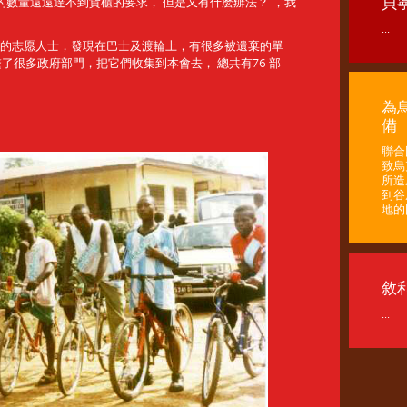
貝
維修的數量遠遠達不到貨櫃的要求， 但是又有什麽辦法？“，我
...
熱心的志愿人士，發現在巴士及渡輪上，有很多被遺棄的單
了很多政府部門，把它們收集到本會去， 總共有76 部
為
備
聯合
致烏
所造
到谷
地的困
敘
...