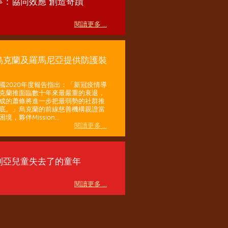
寧：協同效應 創造奇蹟
閱讀更多 ...
烏克蘭及羅馬尼亞提供防護裝
國2020年度報告指出：「新冠疫情導
克蘭推面臨數十年來最嚴重的衰退，
成的蕭條將進一步把最弱勢的社群推
底。」烏克蘭的前線慈善機構親證當
境，夥伴Mission...
閱讀更多 ...
利亞兒童失去了的童年
閱讀更多 ...