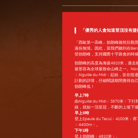
「優秀的人會知道登頂沒有捷徑
「西歐第一高峰」勃朗峰雖然壯觀
過份無情。因此，當我們聽到在Barclays
登勃朗峰，支持國際十字路會的時
勃朗峰的高度為海拔4810米，過
被形容為全球最致命山峰之一。Nic
﹙Aiguille du Midi﹚起
計劃的詳情，仔細閱讀期間覺得自
勃朗峰低！
早上7時
由Aiguille du Midi﹙3870米
線，就如一頂皇冠，不斷的上坡下
早上8時
登上Epaule du Tacul﹙4100米﹚再
﹙4400m﹚。
下午1時
登上勃朗峰﹙4810米﹚。