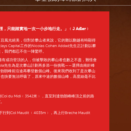
，只能踏實地一次一小步地行走。」﹙J Adler﹚
而且風光絕美，但對於攀山者來說，它的難以翻越有時顯得
 Capital工作的Nicolas Cohen Addad先生正計劃以攀
候，我們都忍不住一陣驚呼。
去雖有成功登頂的人，但被擊敗的攀山者也數之不盡，難怪會
ola先生為是次攀山計劃再多添一份挑戰——選擇由南針峰
始，並在抵達勃朗峰前沿途再攀登數個山峰。後來我們收到了是次攀山
己也快要無法呼吸了，原來中途的數個山峰，高度絲毫不比
﹚下行到Col du Midi﹙3542米﹚，直至到達勃朗峰峰頂之前的路
坡。
下行到Col Maudit ﹙4035m﹚，再上行Breche Maudit