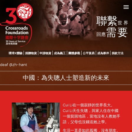
聯繫
世界
需要
回應
環球X體驗
捐贈物資
申請物資
成為義工
團體參觀
公平貿易
成為夥伴
捐款方法
deaf @zh-hant
中國：為失聰人士塑造新的未來
Cui Li在一個寂靜的世界長大。
Cui Li天生失聰，與家人住在中國
一個貧困地區，當地沒有人教她手
語，父母也沒錢送她上學。
生活一直是如此孤獨，沒有朋友。