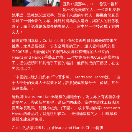
直到13歲那年，Cui Li發現一群和
她一樣是失聰的人。一位新朋友教
她手語，還教她閱讀寫字。對這十來歲的年輕人，那機會簡直是
開闢了一個全新的世界。她終於能夠與人溝通，與家人的關係改
善了，而且認識越來越多的失聰人士，當中的一位後來成了她的
丈夫！
儘管她找到幸福，Cui Li（上圖）依然要面對貧窮和失聰帶來的
挑戰，尤其是要找到一份安全可靠的工作。讓人覺得感恩的是，
在2006年，夫妻倆找到了專門為失聰和有殘障的人成立的
Hearts and Hands 手藝工作坊。工作坊為所有像Cui Li這樣的職
工，提供縫紉和和其他手工藝的培訓，他們制成的工藝品，在世
界各地出售。
「中國的失聰人口約有7千2百多萬」Hearts and Hands說。「由
于大部分的失聰人士就業不足，許多變成黑幫分子、偷竊、甚至
沉迷毒品。」
能夠與Hearts and Hands這樣的組織合作，為世界上有各種各樣
需要的人，帶來新的希望，是我們的殊榮。當你在環球工藝店購
買馬年長毛馬、甜甜小絨兔 （下圖）、或中華掛飾等Hearts and
Hands的產品時，就是説明像Cui Li夫婦倆這樣的人，用尊嚴和
榮譽來建立新生活。
Cui Li 的故事和圖片，由Hearts and Hands China提供