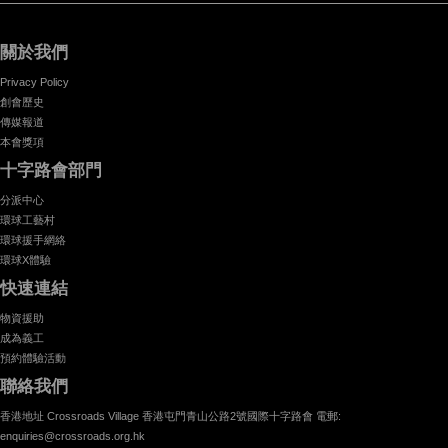
關於我們
Privacy Policy
創會歷史
傳媒報道
本會獎項
十字路會部門
分派中心
環球工藝村
環球援手網絡
環球X體驗
快速連結
物資援助
成為義工
預約體驗活動
聯絡我們
香港地址 Crossroads Village 香港屯門青山公路2號國際十字路會 電郵:
enquiries@crossroads.org.hk