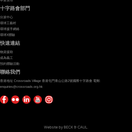
十字路會部門
分派中心
環球工藝村
環球援手網絡
環球X體驗
快速連結
物資援助
成為義工
預約體驗活動
聯絡我們
香港地址 Crossroads Village 香港屯門青山公路2號國際十字路會 電郵:
enquiries@crossroads.org.hk
Find
Flickr
Keep
Watch
Find
us on
Photos
up
us on
us on
Facebook
with
Youtube
Instagram!
Crossroads
Website by BECK & CAUL.
Foundation