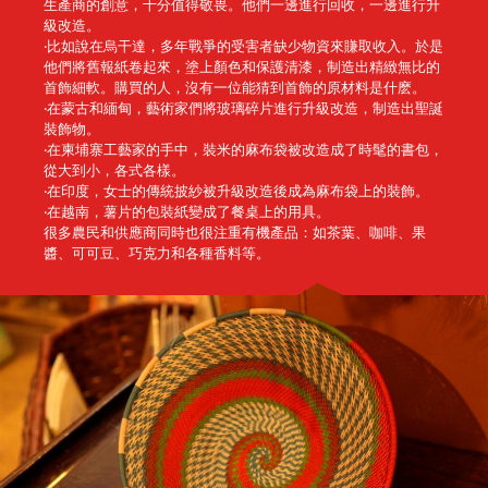
生產商的創意，十分值得敬畏。他們一邊進行回收，一邊進行升
級改造。
‧比如說在烏干達，多年戰爭的受害者缺少物資來賺取收入。於是
他們將舊報紙卷起來，塗上顏色和保護清漆，制造出精緻無比的
首飾細軟。購買的人，沒有一位能猜到首飾的原材料是什麽。
‧在蒙古和緬甸，藝術家們將玻璃碎片進行升級改造，制造出聖誕
裝飾物。
‧在柬埔寨工藝家的手中，裝米的麻布袋被改造成了時髦的書包，
從大到小，各式各樣。
‧在印度，女士的傳統披紗被升級改造後成為麻布袋上的裝飾。
‧在越南，薯片的包裝紙變成了餐桌上的用具。
很多農民和供應商同時也很注重有機產品：如茶葉、咖啡、果
醬、可可豆、巧克力和各種香料等。