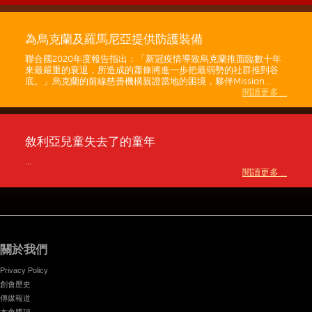
為烏克蘭及羅馬尼亞提供防護裝備
聯合國2020年度報告指出：「新冠疫情導致烏克蘭推面臨數十年
來最嚴重的衰退，所造成的蕭條將進一步把最弱勢的社群推到谷
底。」烏克蘭的前線慈善機構親證當地的困境，夥伴Mission...
閱讀更多 ...
敘利亞兒童失去了的童年
...
閱讀更多 ...
關於我們
Privacy Policy
創會歷史
傳媒報道
本會獎項