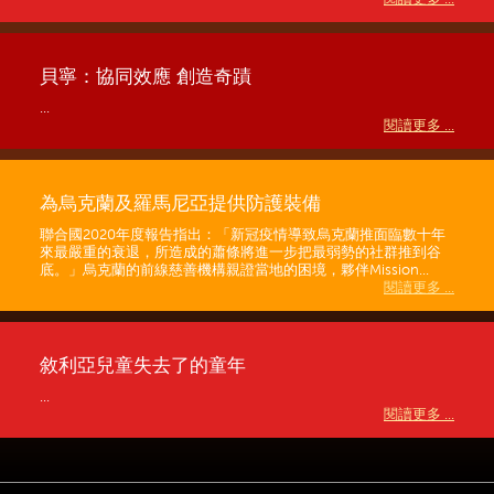
貝寧：協同效應 創造奇蹟
...
閱讀更多 ...
為烏克蘭及羅馬尼亞提供防護裝備
聯合國2020年度報告指出：「新冠疫情導致烏克蘭推面臨數十年
來最嚴重的衰退，所造成的蕭條將進一步把最弱勢的社群推到谷
底。」烏克蘭的前線慈善機構親證當地的困境，夥伴Mission...
閱讀更多 ...
敘利亞兒童失去了的童年
...
閱讀更多 ...