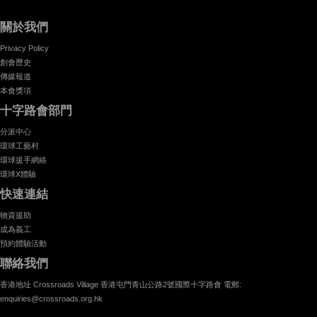
關於我們
Privacy Policy
創會歷史
傳媒報道
本會獎項
十字路會部門
分派中心
環球工藝村
環球援手網絡
環球X體驗
快速連結
物資援助
成為義工
預約體驗活動
聯絡我們
香港地址 Crossroads Village 香港屯門青山公路2號國際十字路會 電郵:
enquiries@crossroads.org.hk