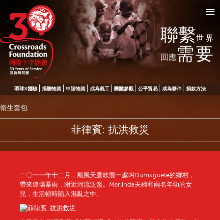
聯繫
世界
需要
回應
環球X體驗
捐贈物資
申請物資
成為義工
團體參觀
公平貿易
成為夥伴
捐款方法
衛生套包
菲律賓: 抗洪救災
二〇一一年十二月，颱風天鷹吹襲一處叫Dumaguete的鄉村，
帶來連場暴雨，附近河流泛濫。Merlinda夫婦和兩名年幼的女
兒，生活頓時陷入混亂之中。