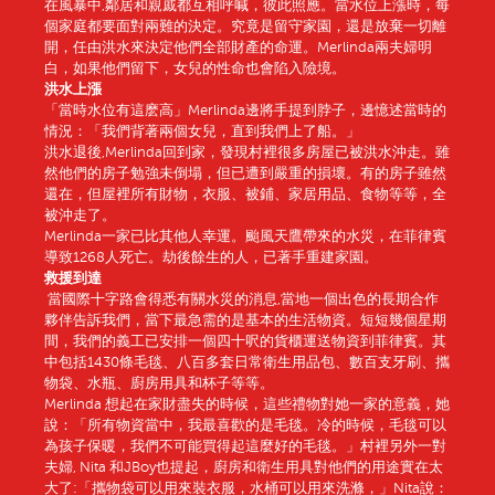
在風暴中,鄰居和親戚都互相呼喊，彼此照應。當水位上漲時，每
個家庭都要面對兩難的決定。究竟是留守家園，還是放棄一切離
開，任由洪水來決定他們全部財產的命運。Merlinda兩夫婦明
白，如果他們留下，女兒的性命也會陷入險境。
洪水
上漲
「當時水位有這麽高」Merlinda邊將手提到脖子，邊憶述當時的
情況：「我們背著兩個女兒，直到我們上了船。」
洪水退後,Merlinda回到家，發現村裡很多房屋已被洪水沖走。雖
然他們的房子勉強未倒塌，但已遭到嚴重的損壞。有的房子雖然
還在，但屋裡所有財物，衣服、被鋪、家居用品、食物等等，全
被沖走了。
Merlinda一家已比其他人幸運。颱風天鷹帶來的水災，在菲律賓
導致1268人死亡。劫後餘生的人，已著手重建家園。
救
援到達
當國際十字路會得悉有關水災的消息,當地一個出色的長期合作
夥伴告訴我們，當下最急需的是基本的生活物資。短短幾個星期
間，我們的義工已安排一個四十呎的貨櫃運送物資到菲律賓。其
中包括1430條毛毯、八百多套日常衛生用品包、數百支牙刷、攜
物袋、水瓶、廚房用具和杯子等等。
Merlinda 想起在家財盡失的時候，這些禮物對她一家的意義，她
說：「所有物資當中，我最喜歡的是毛毯。冷的時候，毛毯可以
為孩子保暖，我們不可能買得起這麼好的毛毯。」村裡另外一對
夫婦, Nita 和JBoy也提起，廚房和衛生用具對他們的用途實在太
大了:「攜物袋可以用來裝衣服，水桶可以用來洗滌，」Nita說：