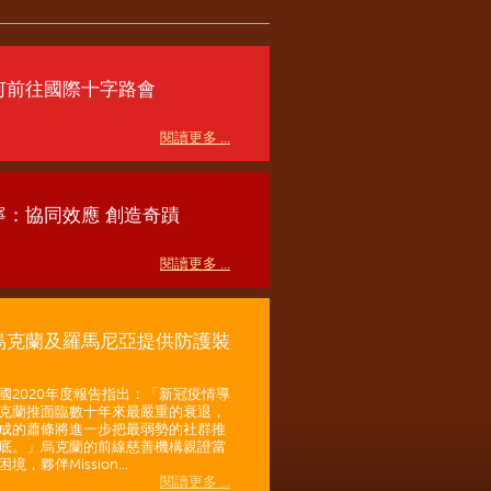
何前往國際十字路會
閱讀更多 ...
寧：協同效應 創造奇蹟
閱讀更多 ...
烏克蘭及羅馬尼亞提供防護裝
國2020年度報告指出：「新冠疫情導
克蘭推面臨數十年來最嚴重的衰退，
成的蕭條將進一步把最弱勢的社群推
底。」烏克蘭的前線慈善機構親證當
境，夥伴Mission...
閱讀更多 ...