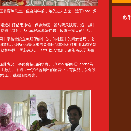
一直靠賣魚為生。但自幾年前，她的丈夫去世，遺下Fatou獨
敘
到鄰近村莊借用冰箱，保存魚獲，留待明天販賣。這一趟十
...
花費也甚鉅。Fatou根本無法存錢，改善一家人的生活。
織連同十字路會設立魚類保鮮中心，供社區中的婦女使用，改
箱到當地，令Fatou等本來需要每日到其他村莊租用冰箱的婦
錢和時間，照顧家人。Fatou收入增加，更能為孩子供書
樣受惠於十字路會捐出的物資。以Fatou的鄰居Samba為
停工數月。不過，十字路會捐出的物資中，有數雙可以保護
儘快復工，繼續賺錢養家。
：