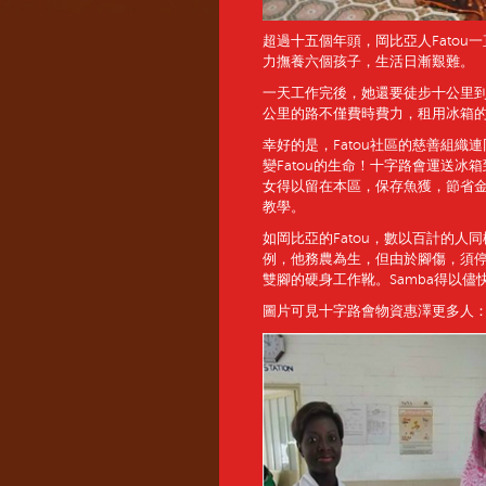
超過十五個年頭，岡比亞人Fatou
力撫養六個孩子，生活日漸艱難。
一天工作完後，她還要徒步十公里
公里的路不僅費時費力，租用冰箱的
幸好的是，Fatou社區的慈善組
變Fatou的生命！十字路會運送冰
女得以留在本區，保存魚獲，節省金
教學。
如岡比亞的Fatou，數以百計的人同
例，他務農為生，但由於腳傷，須
雙腳的硬身工作靴。Samba得以
圖片可見十字路會物資惠澤更多人