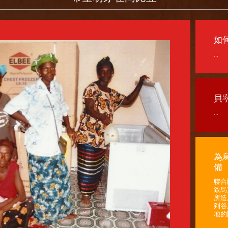
如
...
貝
...
為
備
聯合
致烏
所造
到谷
地的困