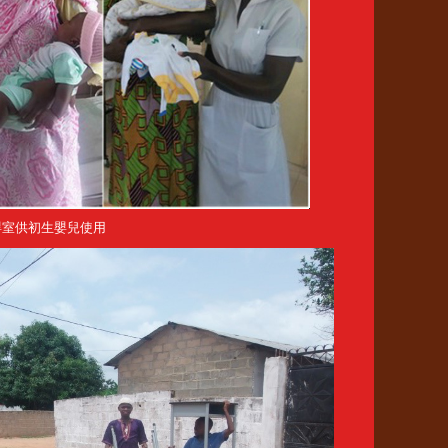
嬰室供初生嬰兒使用