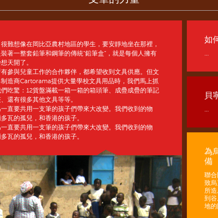
如
，很難想像在岡比亞農村地區的學生，要安靜地坐在那裡，
裝著一整套鉛筆和鋼筆的傳統“鉛筆盒”，就是每個人擁有
...
妙想天開了。
所有參與兒童工作的合作夥伴，都希望收到文具供應。但文
造商Cartorama提供大量學校文具用品時，我們馬上抓
們吃驚：12貨盤滿載一箱一箱的箱頭筆、成疊成疊的筆記
貝
夾、還有很多其他文具等等。
為一直要共用一支筆的孩子們帶來大改變。我們收到的物
...
爾多瓦的孤兒，和香港的孩子。
為一直要共用一支筆的孩子們帶來大改變。我們收到的物
爾多瓦的孤兒，和香港的孩子。
為
備
聯合
致烏
所造
到谷
地的困