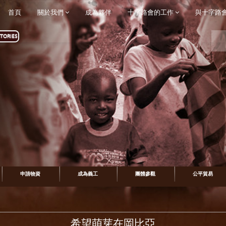
首頁
關於我們
成為夥伴
十字路會的工作
與十字路
TORIES
申請物資
成為義工
團體參觀
公平貿易
希望萌芽在岡比亞