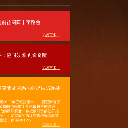
何前往國際十字路會
閱讀更多 ...
寧：協同效應 創造奇蹟
閱讀更多 ...
烏克蘭及羅馬尼亞提供防護裝
國2020年度報告指出：「新冠疫情導
克蘭推面臨數十年來最嚴重的衰退，
成的蕭條將進一步把最弱勢的社群推
底。」烏克蘭的前線慈善機構親證當
境，夥伴Mission...
閱讀更多 ...