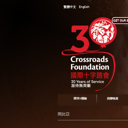
繁體中文
English
GET OUR S
環球X體驗
捐贈物資
岡比亞