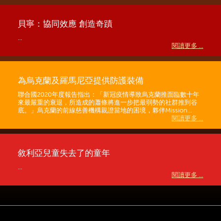
貝寧：協同效應 創造奇蹟
...
閱讀更多 ...
為烏克蘭及羅馬尼亞提供防護裝備
聯合國2020年度報告指出：「新冠疫情導致烏克蘭推面臨數十年
來最嚴重的衰退，所造成的蕭條將進一步把最弱勢的社群推到谷
底。」烏克蘭的前線慈善機構親證當地的困境，夥伴Mission...
閱讀更多 ...
敘利亞兒童失去了的童年
...
閱讀更多 ...