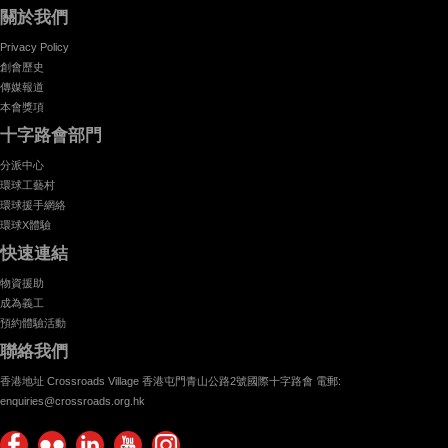
關於我們
Privacy Policy
創會歷史
傳媒報道
本會獎項
十字路會部門
分派中心
環球工藝村
環球援手網絡
環球X體驗
快速連結
物資援助
成為義工
預約體驗活動
聯絡我們
香港地址 Crossroads Village 香港屯門青山公路2號國際十字路會 電郵:
enquiries@crossroads.org.hk