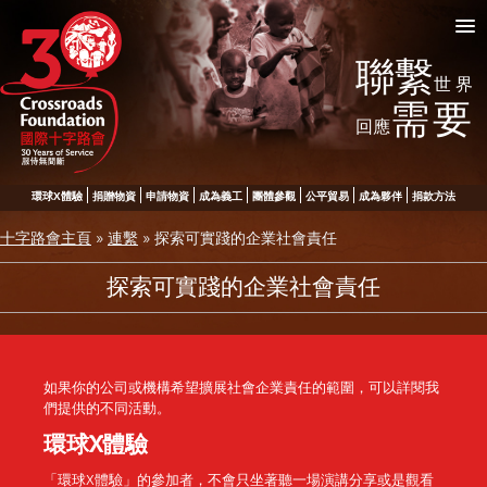
聯繫
世界
需要
回應
環球X體驗
捐贈物資
申請物資
成為義工
團體參觀
公平貿易
成為夥伴
捐款方法
十字路會主頁
»
連繫
»
探索可實踐的企業社會責任
探索可實踐的企業社會責任
如果你的公司或機構希望擴展社會企業責任的範圍，可以詳閱我
們提供的不同活動。
環球X體驗
「環球X體驗」的參加者，不會只坐著聽一場演講分享或是觀看