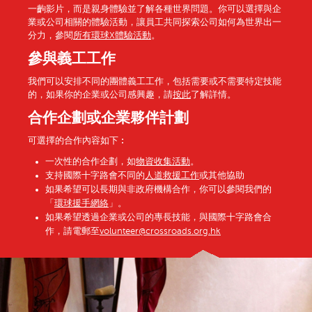
一齣影片，而是親身體驗並了解各種世界問題。你可以選擇與企
業或公司相關的體驗活動，讓員工共同探索公司如何為世界出一
分力，參閱
所有環球X體驗活動
。
參與義工工作
我們可以安排不同的團體義工工作，包括需要或不需要特定技能
的，如果你的企業或公司感興趣，請
按此
了解詳情。
合作企劃或企業夥伴計劃
可選擇的合作內容如下︰
一次性的合作企劃，如
物資收集活動
。
支持國際十字路會不同的
人道救援工作
或其他協助
如果希望可以長期與非政府機構合作，你可以參閱我們的
「
環球援手網絡
」。
如果希望透過企業或公司的專長技能，與國際十字路會合
作，請電郵至
volunteer@crossroads.org.hk