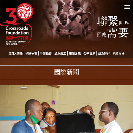
聯繫
世界
需要
回應
環球X體驗
捐贈物資
申請物資
成為義工
團體參觀
公平貿易
成為夥伴
捐款方法
國際新聞