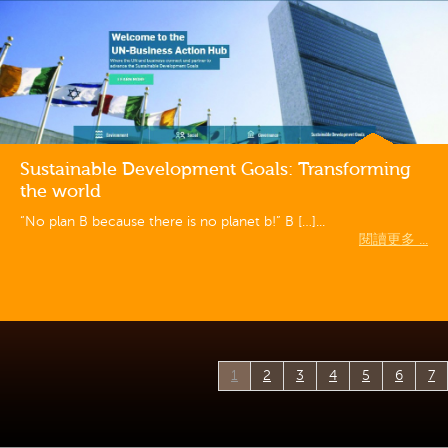
Sustainable Development Goals: Transforming
the world
“No plan B because there is no planet b!” B […]...
閱讀更多 ...
1
2
3
4
5
6
7