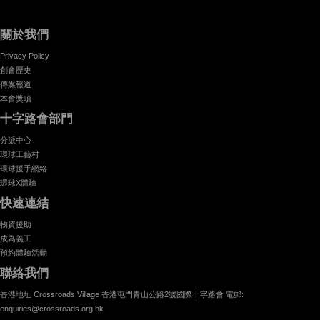
關於我們
Privacy Policy
創會歷史
傳媒報道
本會獎項
十字路會部門
分派中心
環球工藝村
環球援手網絡
環球X體驗
快速連結
物資援助
成為義工
預約體驗活動
聯絡我們
香港地址 Crossroads Village 香港屯門青山公路2號國際十字路會 電郵:
enquiries@crossroads.org.hk