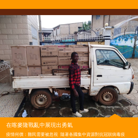
在喀麥隆戰亂中展現出勇氣
疫情何價：難民需要被忽視 隨著各國集中資源對抗冠狀病毒疫