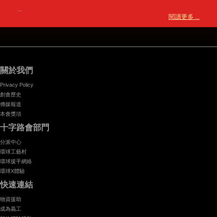
...
閱讀更多 ...
關於我們
Privacy Policy
創會歷史
傳媒報道
本會獎項
十字路會部門
分派中心
環球工藝村
環球援手網絡
環球X體驗
快速連結
物資援助
成為義工