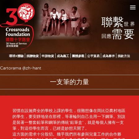
聯繫
世界
需要
回應
環球X體驗
捐贈物資
申請物資
成為義工
團體參觀
公平貿易
成為夥伴
捐款方法
Cartorama @zh-hant
一支筆的力量
習慣在設施齊全的學校上課的學生，很難想像在岡比亞農村地區
的學生，要安靜地坐在那裡，等著輪到自己去用一下鋼筆。別說
是裝著一整套鉛筆和鋼筆的傳統“鉛筆盒”，就是每個人擁有一支
筆，對這些學生而言，已經是妙想天開了。
這方面的需求十分殷切。幾乎我們所有參與兒童工作的合作夥