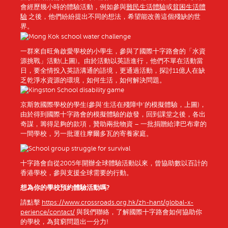
會經歷幾小時的體驗活動，例如參與
難民生活體驗
或
貧困生活體
驗
之後，他們紛紛提出不同的想法，希望能改善這個殘缺的世
界。
一群來自旺角啟愛學校的小學生，參與了國際十字路會的「水資
源挑戰」活動(上圖)。由於活動以英語進行，他們不單在活動當
日，要全情投入英語溝通的語境，更通過活動，探討11億人在缺
乏乾淨水資源的環境，如何生活，如何解決問題。
京斯敦國際學校的學生(參與‘生活在殘障中‘的模擬體驗，上圖)，
由於得到國際十字路會的模擬體驗的啟發，回到課堂之後，各出
奇謀，籌得足夠的款項，贊助兩批物資 – 一批捐贈給津巴布韋的
一間學校，另一批運往摩爾多瓦的寄養家庭。
十字路會自從2005年開辦全球體驗活動以來，曾協助數以百計的
香港學校，參與支援全球需要的行動。
想為你
的學校預約體驗
活動嗎
?
請點擊
https://www.crossroads.org.hk/zh-hant/global-x-
perience/contact/
與我們聯絡，了解國際十字路會如何協助你
的學校，為貧窮問題出一分力!