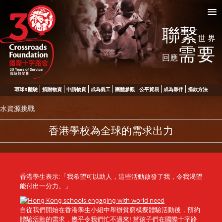
聯繫
世界
需要
回應
環球X體驗
捐贈物資
申請物資
成為義工
團體參觀
公平貿易
成為夥伴
捐款方法
水資源挑戰
香港學校為全球的需求出力
香港學生表示:「我希望可以助人，這些活動啟發了我，令我渴望
能付出一分力。」
自從我們開始在香港學生小組中舉辦貧窮模擬體驗活動後，預約
體驗活動的需求，幾乎令我們忙不過來! 當孩子們在國際十字路