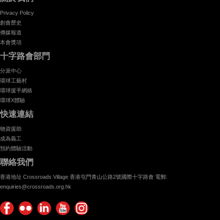
Privacy Policy
創會歷史
傳媒報道
本會獎項
十字路會部門
分派中心
環球工藝村
環球援手網絡
環球X體驗
快速連結
物資援助
成為義工
預約體驗活動
聯絡我們
香港地址 Crossroads Village 香港屯門青山公路2號國際十字路會 電郵:
enquiries@crossroads.org.hk
Find
Flickr
Keep
Watch
Find