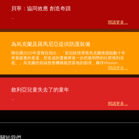
貝寧：協同效應 創造奇蹟
...
閱讀更多 ...
為烏克蘭及羅馬尼亞提供防護裝備
聯合國2020年度報告指出：「新冠疫情導致烏克蘭推面臨數十年
來最嚴重的衰退，所造成的蕭條將進一步把最弱勢的社群推到谷
底。」烏克蘭的前線慈善機構親證當地的困境，夥伴Mission...
閱讀更多 ...
敘利亞兒童失去了的童年
...
閱讀更多 ...
關於我們