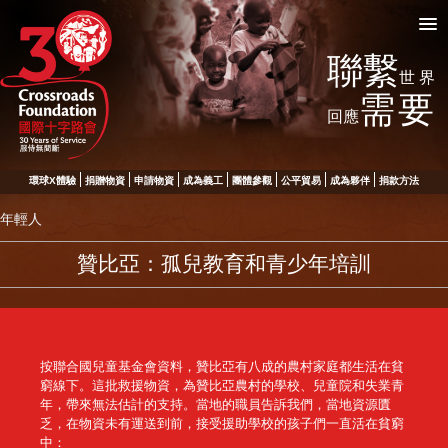
聯繫
世界
需要
回應
環球X體驗
捐贈物資
申請物資
成為義工
團體參觀
公平貿易
成為夥伴
捐款方法
年輕人
贊比亞：孤兒教育和青少年培訓
按聯合國兒童基金會資料，贊比亞有八成的農村家庭都生活在貧
窮線下。這批救援物資，為贊比亞農村的學校、兒童院和失業青
年，帶來無法估計的支持。當地的職員告訴我們，當地資源匱
乏，在物資未有運送到前，接受援助學校的孩子們一直活在貧窮
中：