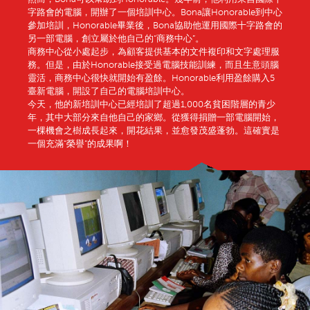
字路會的電腦，開辦了一個培訓中心。Bona讓Honorable到中心
參加培訓，Honorable畢業後，Bona協助他運用國際十字路會的
另一部電腦，創立屬於他自己的“商務中心”。
商務中心從小處起步，為顧客提供基本的文件複印和文字處理服
務。但是，由於Honorable接受過電腦技能訓練，而且生意頭腦
靈活，商務中心很快就開始有盈餘。Honorable利用盈餘購入5
臺新電腦，開設了自己的電腦培訓中心。
今天，他的新培訓中心已經培訓了超過1,000名貧困階層的青少
年，其中大部分來自他自己的家鄉。從獲得捐贈一部電腦開始，
一棵機會之樹成長起來，開花結果，並愈發茂盛蓬勃。這確實是
一個充滿“榮譽”的成果啊！