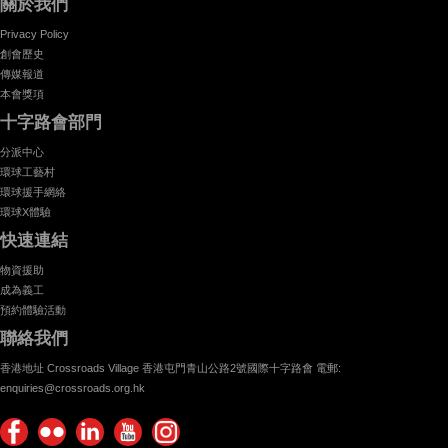
關於我們
Privacy Policy
創會歷史
傳媒報道
本會獎項
十字路會部門
分派中心
環球工藝村
環球援手網絡
環球X體驗
快速連結
物資援助
成為義工
預約體驗活動
聯絡我們
香港地址 Crossroads Village 香港屯門青山公路2號國際十字路會 電郵:
enquiries@crossroads.org.hk