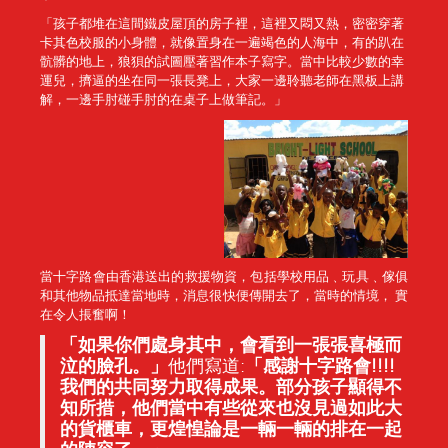
「孩子都堆在這間鐵皮屋頂的房子裡，這裡又悶又熱，密密穿著
卡其色校服的小身體，就像置身在一遍竭色的人海中，有的趴在
骯髒的地上，狼狽的試圖壓著習作本子寫字。當中比較少數的幸
運兒，擠逼的坐在同一張長凳上，大家一邊聆聽老師在黑板上講
解，一邊手肘碰手肘的在桌子上做筆記。」
當十字路會由香港送出的救援物資，包括學校用品﹑玩具﹑傢俱
和其他物品抵達當地時，消息很快便傳開去了，當時的情境， 實
在令人掁奮啊！
「
如果你們處身其中，會看到一張張
喜
極而
泣的臉孔
。」
他們寫道:
「感謝十字路會
!!!!
我們
的共同努力取得成果
。部分孩子顯得
不
知所措，他們當中有些從來也沒見過如此大
的貨櫃車，
更煌惶論是
一輛一輛的排在一起