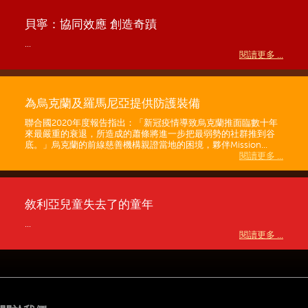
貝寧：協同效應 創造奇蹟
...
閱讀更多 ...
為烏克蘭及羅馬尼亞提供防護裝備
聯合國2020年度報告指出：「新冠疫情導致烏克蘭推面臨數十年
來最嚴重的衰退，所造成的蕭條將進一步把最弱勢的社群推到谷
底。」烏克蘭的前線慈善機構親證當地的困境，夥伴Mission...
閱讀更多 ...
敘利亞兒童失去了的童年
...
閱讀更多 ...