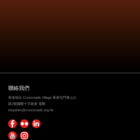
聯絡我們
香港地址 Crossroads Village 香港屯門青山公
路2號國際十字路會 電郵:
enquiries@crossroads.org.hk
Find
Flickr
Keep
us on
Photos
up