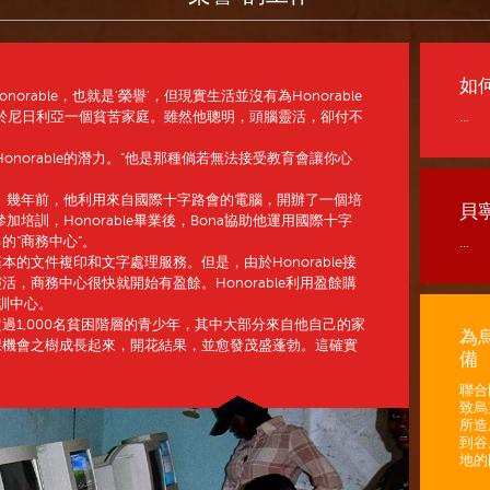
如
rable，也就是‘榮譽’，但現實生活並沒有為Honorable
le生長於尼日利亞一個貧苦家庭。雖然他聰明，頭腦靈活，卻付不
...
onorable的潛力。“他是那種倘若無法接受教育會讓你心
ble。幾年前，他利用來自國際十字路會的電腦，開辦了一個培
貝
心參加培訓，Honorable畢業後，Bona協助他運用國際十字
的“商務中心”。
...
的文件複印和文字處理服務。但是，由於Honorable接
，商務中心很快就開始有盈餘。Honorable利用盈餘購
訓中心。
過1,000名貧困階層的青少年，其中大部分來自他自己的家
為
棵機會之樹成長起來，開花結果，並愈發茂盛蓬勃。這確實
備
聯合
致烏
所造
到谷
地的困