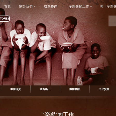
首頁
關於我們
成為夥伴
十字路會的工作
與十字路
TORIES
申請物資
成為義工
團體參觀
公平貿易
“榮譽”的工作