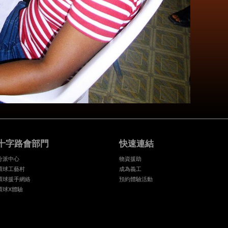
十字路會部門
快速連結
分派中心
物資援助
環球工藝村
成為義工
環球援手網絡
預約體驗活動
環球X體驗