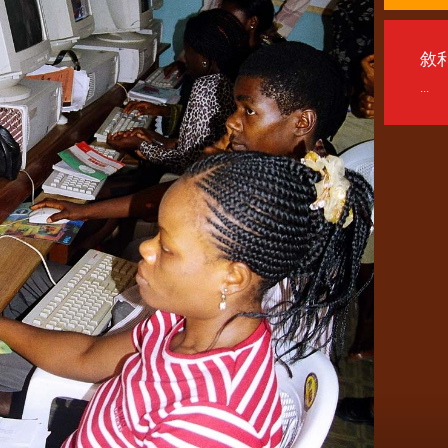
敘
...