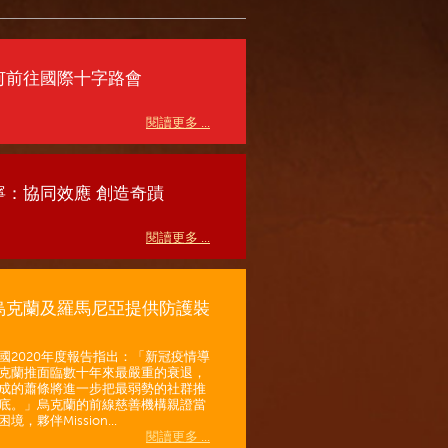
何前往國際十字路會
閱讀更多 ...
寧：協同效應 創造奇蹟
閱讀更多 ...
烏克蘭及羅馬尼亞提供防護裝
國2020年度報告指出：「新冠疫情導
克蘭推面臨數十年來最嚴重的衰退，
成的蕭條將進一步把最弱勢的社群推
底。」烏克蘭的前線慈善機構親證當
境，夥伴Mission...
閱讀更多 ...