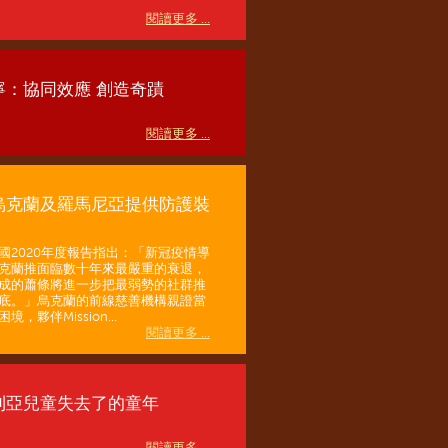
閱讀更多 ...
寧：協同效應 創造奇蹟
閱讀更多 ...
烏克蘭及羅馬尼亞提供防護裝
國2020年度報告指出：「新冠疫情導
克蘭推面臨數十年來最嚴重的衰退，
成的蕭條將進一步把最弱勢的社群推
底。」烏克蘭的前線慈善機構親證當
境，夥伴Mission...
閱讀更多 ...
利亞兒童失去了的童年
閱讀更多 ...