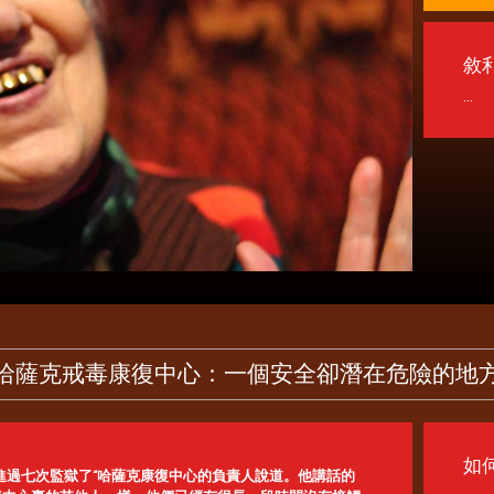
敘
...
哈薩克戒毒康復中心：一個安全卻潛在危險的地
如
進過七次監獄了“哈薩克康復中心的負責人說道。他講話的