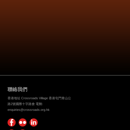
聯絡我們
香港地址 Crossroads Village 香港屯門青山公
路2號國際十字路會 電郵:
enquiries@crossroads.org.hk
Find
Flickr
Keep