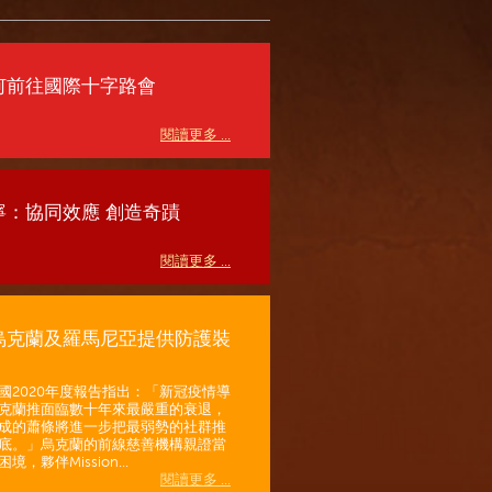
何前往國際十字路會
閱讀更多 ...
寧：協同效應 創造奇蹟
閱讀更多 ...
烏克蘭及羅馬尼亞提供防護裝
國2020年度報告指出：「新冠疫情導
克蘭推面臨數十年來最嚴重的衰退，
成的蕭條將進一步把最弱勢的社群推
底。」烏克蘭的前線慈善機構親證當
境，夥伴Mission...
閱讀更多 ...