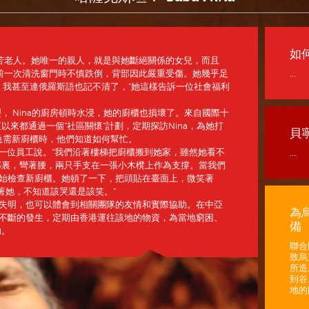
如
的貧苦老人。她唯一的親人，就是與她斷絕關係的女兒，而且
多年前一次清洗窗門時不慎跌倒，背部因此嚴重受傷。她幾乎足
...
，我甚至連俄羅斯語也記不清了，”她這樣告訴一位社會福利
， Nina的廚房頓時水浸，她的廚櫃也損壞了。來自國際十
來都通過一個“社區關懷”計劃，定期探訪Nina，為她打
貝
a急需新廚櫃時，他們知道如何幫忙。
”一位員工說。“我們沿著樓梯把廚櫃搬到她家，雖然她看不
...
那裏，彎著腰，兩只手支在一張小木櫈上作為支撐。當我們
na開始檢查新廚櫃。她頓了一下，把頭貼在臺面上，微笑著
著她，不知道該哭還是該笑。”
又幾近失明，也可以體會到相關團隊的友情和實際協助。在中亞
為
事，在不斷的發生，定期由香港運往該地的物資，為當地窮困、
備
助。
聯合
致烏
所造
到谷
地的困