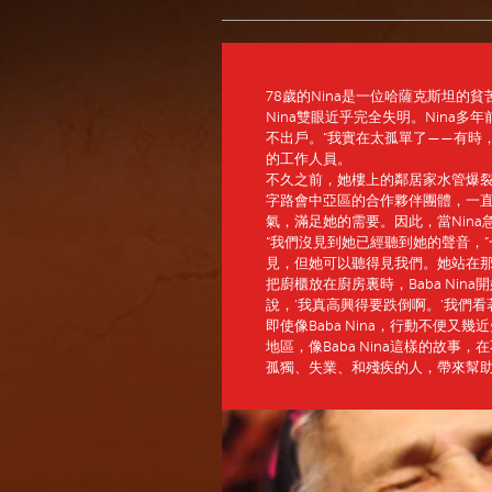
78歲的Nina是一位哈薩克斯坦
Nina雙眼近乎完全失明。Nina
不出戶。“我實在太孤單了——有時
的工作人員。
不久之前，她樓上的鄰居家水管爆裂
字路會中亞區的合作夥伴團體，一直以
氣，滿足她的需要。因此，當Nin
“我們沒見到她已經聽到她的聲音，
見，但她可以聽得見我們。她站在
把廚櫃放在廚房裏時，Baba Ni
說，‘我真高興得要跌倒啊。’我們看
即使像Baba Nina，行動不便
地區，像Baba Nina這樣的故
孤獨、失業、和殘疾的人，帶來幫