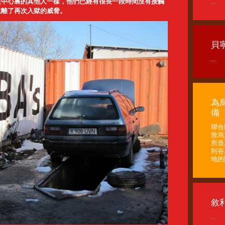
復中心裏的其他人一樣，他們已經有很長一段時間沒有接觸
...
遠離了再次入獄的威脅。
貝
...
為
備
聯合
致烏
所造
到谷
地的困
敘
...