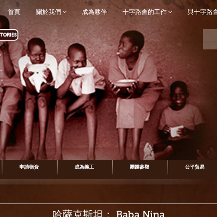
首頁
關於我們
成為夥伴
十字路會的工作
與十字路
TORIES
申請物資
成為義工
團體參觀
公平貿易
哈薩克斯坦： Baba Nina