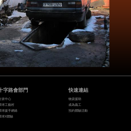
十字路會部門
快速連結
分派中心
物資援助
環球工藝村
成為義工
環球援手網絡
預約體驗活動
環球X體驗