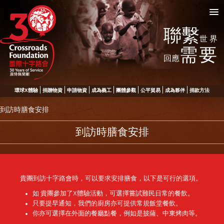
聯繫
世界
需要
回應
環球X體驗
捐贈物資
申請物資
成為義工
團體參觀
公平貿易
成為夥伴
捐款方法
到訪時膳食安排
到訪時膳食安排
貴團到訪十字路會時，可以要求安排膳食，以下是可行的選項。
如 貴團參加了X體驗活動，可選擇嘗試難民日常的餐飲。
只要提早通知，我們的廚房亦可提供常規飯堂餐飲。
你亦可選擇在外面的餐廳點餐，例如是披薩、中東烤肉等。