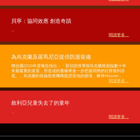
貝寧：協同效應 創造奇蹟
...
閱讀更多 ...
為烏克蘭及羅馬尼亞提供防護裝備
聯合國2020年度報告指出：「新冠疫情導致烏克蘭推面臨數十年
來最嚴重的衰退，所造成的蕭條將進一步把最弱勢的社群推到谷
底。」烏克蘭的前線慈善機構親證當地的困境，夥伴Mission...
閱讀更多 ...
敘利亞兒童失去了的童年
...
閱讀更多 ...