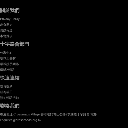
關於我們
Privacy Policy
創會歷史
傳媒報道
本會獎項
十字路會部門
分派中心
環球工藝村
環球援手網絡
環球X體驗
快速連結
物資援助
成為義工
預約體驗活動
聯絡我們
香港地址 Crossroads Village 香港屯門青山公路2號國際十字路會 電郵:
enquiries@crossroads.org.hk