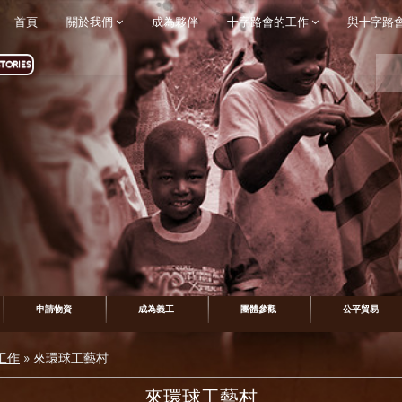
首頁
關於我們
成為夥伴
十字路會的工作
與十字路
TORIES
申請物資
成為義工
團體參觀
公平貿易
工作
»
來環球工藝村
來環球工藝村