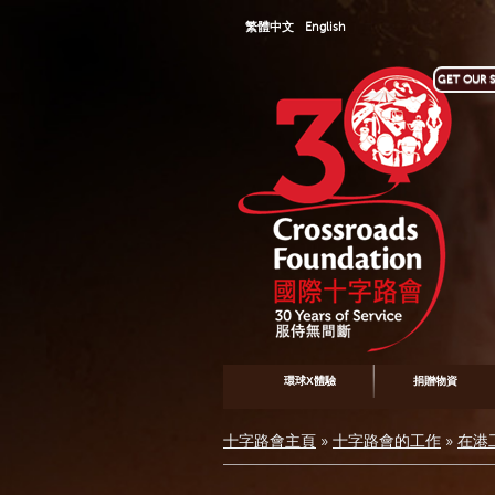
繁體中文
English
GET OUR S
環球X體驗
捐贈物資
十字路會主頁
»
十字路會的工作
»
在港