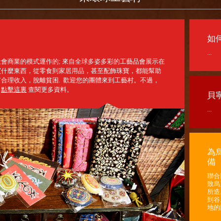
如
...
會商業的模式運作的; 來自全球多姿多彩的工藝品會展示在
買什麼東西，從零食到家居用品，甚至配飾珠寶，都能幫助
合理收入，脫離貧困. 歡迎您的團體來到工藝村。不過，
！
點擊這裏
查閱更多資料。
貝
...
為
備
聯合
致烏
所造
到谷
地的困