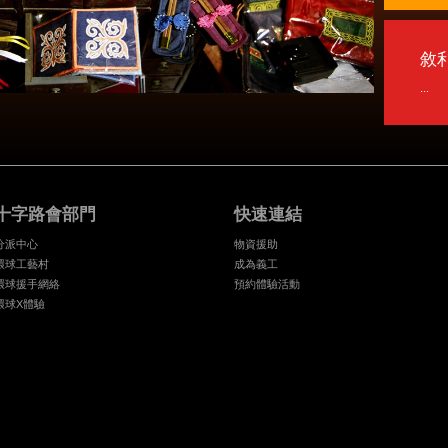
敘
...
十字路會部門
快速連結
分派中心
物資援助
環球工藝村
成為義工
環球援手網絡
預約體驗活動
環球X體驗