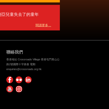
利亞兒童失去了的童年
閱讀更多 ...
聯絡我們
香港地址 Crossroads Village 香港屯門青山公
路2號國際十字路會 電郵:
enquiries@crossroads.org.hk
Find
Flickr
Keep
us on
Photos
up
Watch
Find
Facebook
with
us on
us on
Crossroads
Youtube
Instagram!
Foundation