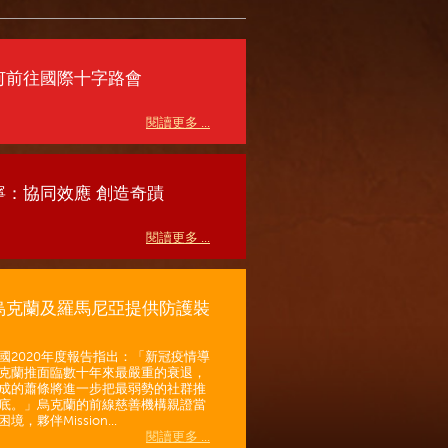
何前往國際十字路會
閱讀更多 ...
寧：協同效應 創造奇蹟
閱讀更多 ...
烏克蘭及羅馬尼亞提供防護裝
國2020年度報告指出：「新冠疫情導
克蘭推面臨數十年來最嚴重的衰退，
成的蕭條將進一步把最弱勢的社群推
底。」烏克蘭的前線慈善機構親證當
境，夥伴Mission...
閱讀更多 ...