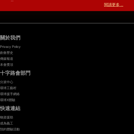
閱讀更多 ...
關於我們
Privacy Policy
創會歷史
傳媒報道
本會獎項
十字路會部門
分派中心
環球工藝村
環球援手網絡
環球X體驗
快速連結
物資援助
成為義工
預約體驗活動