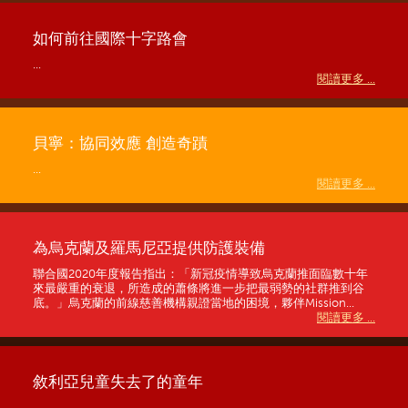
如何前往國際十字路會
...
閱讀更多 ...
貝寧：協同效應 創造奇蹟
...
閱讀更多 ...
為烏克蘭及羅馬尼亞提供防護裝備
聯合國2020年度報告指出：「新冠疫情導致烏克蘭推面臨數十年
來最嚴重的衰退，所造成的蕭條將進一步把最弱勢的社群推到谷
底。」烏克蘭的前線慈善機構親證當地的困境，夥伴Mission...
閱讀更多 ...
敘利亞兒童失去了的童年
...