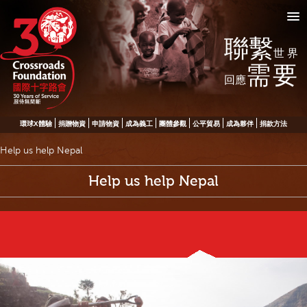
聯繫
世界
需要
回應
環球X體驗
捐贈物資
申請物資
成為義工
團體參觀
公平貿易
成為夥伴
捐款方法
Help us help Nepal
Help us help Nepal