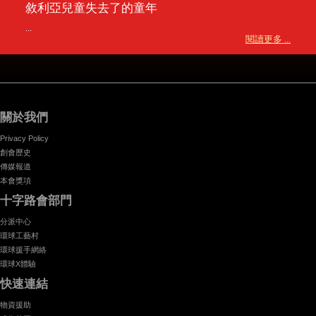
敘利亞兒童失去了的童年
...
閱讀更多 ...
關於我們
Privacy Policy
創會歷史
傳媒報道
本會獎項
十字路會部門
分派中心
環球工藝村
環球援手網絡
環球X體驗
快速連結
物資援助