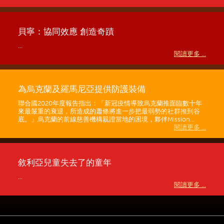
貝寧：協同效應 創造奇蹟
...
閱讀更多 ...
為烏克蘭及羅馬尼亞提供防護裝備
聯合國2020年度報告指出：「新冠疫情導致烏克蘭推面臨數十年
來最嚴重的衰退，所造成的蕭條將進一步把最弱勢的社群推到谷
底。」烏克蘭的前線慈善機構親證當地的困境，夥伴Mission...
閱讀更多 ...
敘利亞兒童失去了的童年
...
閱讀更多 ...