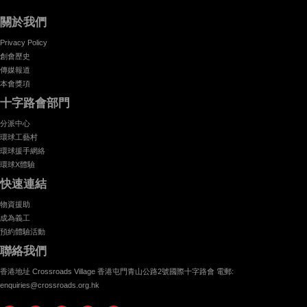
關於我們
Privacy Policy
創會歷史
傳媒報道
本會獎項
十字路會部門
分派中心
環球工藝村
環球援手網絡
環球X體驗
快速連結
物資援助
成為義工
預約體驗活動
聯絡我們
香港地址 Crossroads Village 香港屯門青山公路2號國際十字路會 電郵:
enquiries@crossroads.org.hk