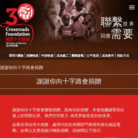
聯繫
世界
需要
回應
環球X體驗
捐贈物資
申請物資
成為義工
團體參觀
公平貿易
成為夥伴
捐款方法
謝謝你向十字路會捐贈
謝謝你向十字路會捐贈
謝謝你向十字路會慷慨捐贈，因為你的捐贈，本會能繼續幫助社
會上的弱勢社群。我們共同努力, 為世界創造更好的未來。
如果你用信用卡捐贈，處理付款的有關部門將很快發出確認電
郵。如果以支票或銀行轉賬捐贈，請細閱以下指示。