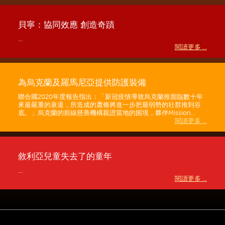
貝寧：協同效應 創造奇蹟
...
閱讀更多 ...
為烏克蘭及羅馬尼亞提供防護裝備
聯合國2020年度報告指出：「新冠疫情導致烏克蘭推面臨數十年
來最嚴重的衰退，所造成的蕭條將進一步把最弱勢的社群推到谷
底。」烏克蘭的前線慈善機構親證當地的困境，夥伴Mission...
閱讀更多 ...
敘利亞兒童失去了的童年
...
閱讀更多 ...