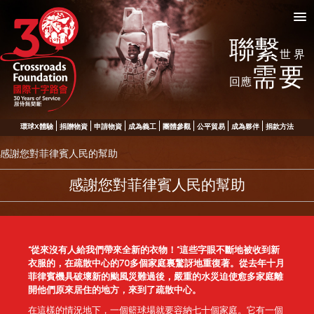
聯繫
世界
需要
回應
環球X體驗
捐贈物資
申請物資
成為義工
團體參觀
公平貿易
成為夥伴
捐款方法
感謝您對菲律賓人民的幫助
感謝您對菲律賓人民的幫助
“從來沒有人給我們帶來全新的衣物！”這些字眼不斷地被收到新
衣服的，在疏散中心的70多個家庭裏驚訝地重復著。從去年十月
菲律賓機具破壞新的颱風災難過後，嚴重的水災迫使愈多家庭離
開他們原來居住的地方，來到了疏散中心。
在這樣的情況地下，一個籃球場就要容納七十個家庭。它有一個