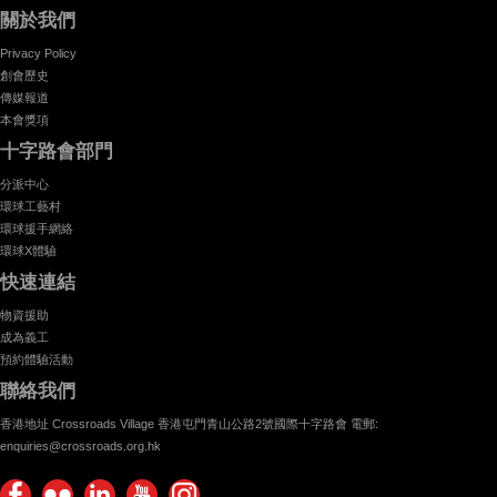
關於我們
Privacy Policy
創會歷史
傳媒報道
本會獎項
十字路會部門
分派中心
環球工藝村
環球援手網絡
環球X體驗
快速連結
物資援助
成為義工
預約體驗活動
聯絡我們
香港地址 Crossroads Village 香港屯門青山公路2號國際十字路會 電郵:
enquiries@crossroads.org.hk