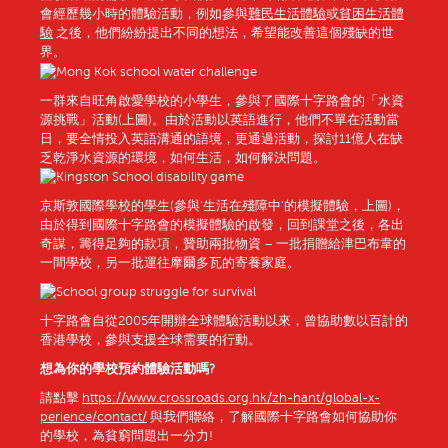
會經歷幾小時的體驗活動，例如參與
難民生活體驗
或
貧困生活體
驗
之後，他們紛紛提出不同的想法，希望能改善這個殘缺的世
界。
一群來自旺角啟愛學校的小學生，參與了國際十字路會的「水資
源挑戰」活動(上圖)。由於活動以英語進行，他們不單在活動當
日，要全情投入英語溝通的語境，更通過活動，探討11億人在缺
乏乾淨水資源的環境，如何生活，如何解決問題。
京斯敦國際學校的學生(參與‘生活在殘障中‘的模擬體驗，上圖)，
由於得到國際十字路會的模擬體驗的啟發，回到課堂之後，各出
奇謀，籌得足夠的款項，贊助兩批物資 – 一批捐贈給津巴布韋的
一間學校，另一批運往摩爾多瓦的寄養家庭。
十字路會自從2005年開辦全球體驗活動以來，曾協助數以百計的
香港學校，參與支援全球需要的行動。
想為你
的學校預約體驗
活動嗎
?
請點擊
https://www.crossroads.org.hk/zh-hant/global-x-
perience/contact/
與我們聯絡，了解國際十字路會如何協助你
的學校，為貧窮問題出一分力!