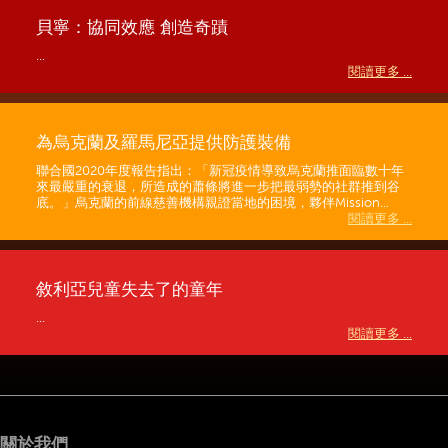
貝寧：協同效應 創造奇蹟
...
閱讀更多 ...
為烏克蘭及羅馬尼亞提供防護裝備
聯合國2020年度報告指出：「新冠疫情導致烏克蘭推面臨數十年
來最嚴重的衰退，所造成的蕭條將進一步把最弱勢的社群推到谷
底。」烏克蘭的前線慈善機構親證當地的困境，夥伴Mission...
閱讀更多 ...
敘利亞兒童失去了的童年
...
閱讀更多 ...
關於我們