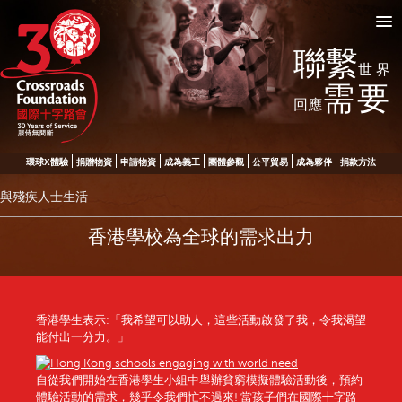
聯繫
世界
需要
回應
環球X體驗
捐贈物資
申請物資
成為義工
團體參觀
公平貿易
成為夥伴
捐款方法
與殘疾人士生活
香港學校為全球的需求出力
香港學生表示:「我希望可以助人，這些活動啟發了我，令我渴望
能付出一分力。」
自從我們開始在香港學生小組中舉辦貧窮模擬體驗活動後，預約
體驗活動的需求，幾乎令我們忙不過來! 當孩子們在國際十字路