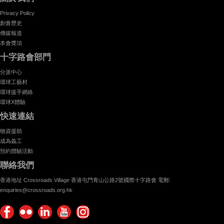
Privacy Policy
創會歷史
傳媒報道
本會獎項
十字路會部門
分派中心
環球工藝村
環球援手網絡
環球X體驗
快速連結
物資援助
成為義工
預約體驗活動
聯絡我們
香港地址 Crossroads Village 香港屯門青山公路2號國際十字路會 電郵:
enquiries@crossroads.org.hk
Find
Flickr
Keep
Watch
Find