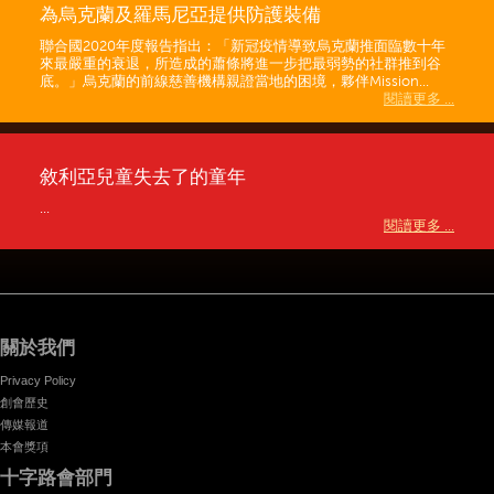
為烏克蘭及羅馬尼亞提供防護裝備
聯合國2020年度報告指出：「新冠疫情導致烏克蘭推面臨數十年
來最嚴重的衰退，所造成的蕭條將進一步把最弱勢的社群推到谷
底。」烏克蘭的前線慈善機構親證當地的困境，夥伴Mission...
閱讀更多 ...
敘利亞兒童失去了的童年
...
閱讀更多 ...
關於我們
Privacy Policy
創會歷史
傳媒報道
本會獎項
十字路會部門