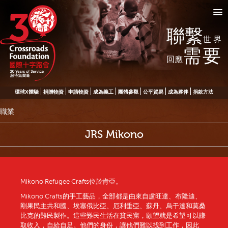
聯繫
世界
需要
回應
環球X體驗
捐贈物資
申請物資
成為義工
團體參觀
公平貿易
成為夥伴
捐款方法
職業
JRS Mikono
Mikono Refugee Crafts位於肯亞。
Mikono Crafts的手工藝品，全部都是由來自盧旺達、布隆迪、
剛果民主共和國、埃塞俄比亞、厄利垂亞、蘇丹、烏干達和莫桑
比克的難民製作。這些難民生活在貧民窟，願望就是希望可以賺
取收入，自給自足。他們的身份，讓他們難以找到工作，因此