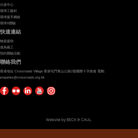
分派中心
環球工藝村
環球援手網絡
環球X體驗
快速連結
物資援助
成為義工
預約體驗活動
聯絡我們
香港地址 Crossroads Village 香港屯門青山公路2號國際十字路會 電郵:
enquiries@crossroads.org.hk
Find
Flickr
Keep
Watch
Find
us on
Photos
up
us on
us on
Facebook
with
Youtube
Instagram!
Crossroads
Website by BECK & CAUL.
Foundation