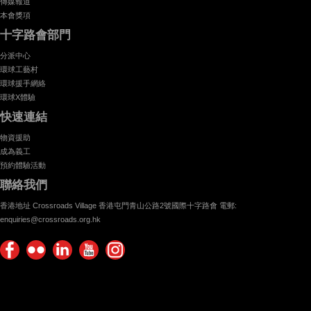
傳媒報道
本會獎項
十字路會部門
分派中心
環球工藝村
環球援手網絡
環球X體驗
快速連結
物資援助
成為義工
預約體驗活動
聯絡我們
香港地址 Crossroads Village 香港屯門青山公路2號國際十字路會 電郵:
enquiries@crossroads.org.hk
Find
Flickr
Keep
Watch
Find
us on
Photos
up
us on
us on
Facebook
with
Youtube
Instagram!
Crossroads