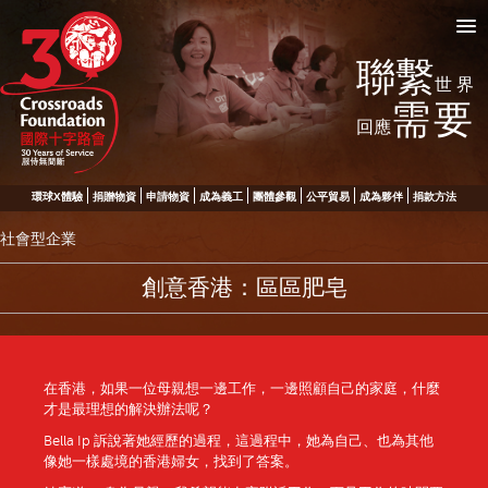
聯繫
世界
需要
回應
環球X體驗
捐贈物資
申請物資
成為義工
團體參觀
公平貿易
成為夥伴
捐款方法
社會型企業
創意香港：區區肥皂
在香港，如果一位母親想一邊工作，一邊照顧自己的家庭，什麼
才是最理想的解決辦法呢？
Bella Ip 訴說著她經歷的過程，這過程中，她為自己、也為其他
像她一樣處境的香港婦女，找到了答案。