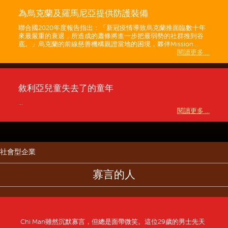
為烏克蘭及羅馬尼亞提供防護裝備
聯合國2020年度報告指出：「新冠疫情導致烏克蘭推面臨數十年
來最嚴重的衰退，所造成的蕭條將進一步把最弱勢的社群推到谷
底。」烏克蘭的前線慈善機構親證當地的困境，夥伴Mission...
閱讀更多 ...
敘利亞兒童失去了的童年
...
閱讀更多 ...
社會型企業
寡言的人
Chi Man雖然沉默寡言，但總是面帶微笑。這位29歲的男士先天