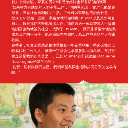
智力上有缺陷，家裏的另外5名兄弟姐妹也都有類似的殘障。
“如果智力有缺陷的人們不能工作，”他的導師說，“他們只能呆在
家裏，依靠社會福利補貼生活。工作可以幫助他們融合社會。”
從2011年開始，國際十字路會就開始聘用Chi Man以及另外兩名
員工，負責我們的營地清潔工作。我們通過一家為智障人士提供
培訓及協助就業的社企，找到了Chi Man。 我們非常榮幸他能夠
成為我們的一分子：他充滿陽光的個性，為工作中遇到的人帶來
歡樂。
在香港，社會企業越來越注重推動小型企業聘用一些未必能自己
輕易找到工作的人。國際十字路會也承諾參與此項舉動。支持社
會企業是我們的宗旨之一。正如Acumen的行政總裁Jacqueline
Novorogratz恰當的形容：
“其實一切都與我們自己、我們希望共同生活和共同分享的世界有
關。”