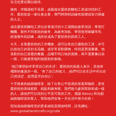
生活也實在難以維持。
雖然，求職過程不容易，成最後在愛烘焙麵包工房成功找到工
作。愛烘焙是一家社會企業，專門聘用和訓練有肢體或智力障礙
的人士。
成在愛烘焙麵包工房位於香港仔的小工場開始接受培訓，學習打
麵團、製作不同形狀的曲奇、為曲奇加餡、學習使用焗爐等等。
經過兩年的訓練，成終於成為了愛烘焙的烘焙工人。
今天，全靠愛烘焙的工作機會，成可以有自己賺取的工資，亦可
以按自己的喜好去花錢。成非常喜歡購物，特別是買漫畫書。他
喜歡到自已喜愛的餐廳，品嚐不同口味的菜餚，再不需要像以前
一樣，只能接受端到他面前的食物。
“
他已懂得如何享受自己的生活
“
。愛烘焙的負責人表示，其他有
殘障的僱員亦一樣。”
有了
自己的
收入，他們
可以在生活中作出自
己的
決定，從而提升自信心
“
。
十字路會的絲路咖啡室，除了出售公平貿易的茶葉和咖啡，更有
愛烘焙的美味鬆餅、糕點和曲奇餅。我們致力參與幫助和成一樣
的人，讓他們可以找到公平及可靠的工作。感謝 iBakery 和光顧
絲路咖啡室的客人，幫助他們在每一天生活中努力向前！
想知道絲路咖啡室的更多細節及開放時間，詳見綱址﹕
www.globalhandicrafts.org/cafe