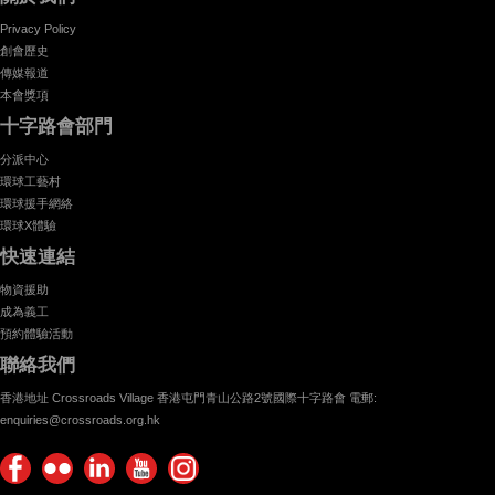
Privacy Policy
創會歷史
傳媒報道
本會獎項
十字路會部門
分派中心
環球工藝村
環球援手網絡
環球X體驗
快速連結
物資援助
成為義工
預約體驗活動
聯絡我們
香港地址 Crossroads Village 香港屯門青山公路2號國際十字路會 電郵:
enquiries@crossroads.org.hk
Find
Flickr
Keep
Watch
Find