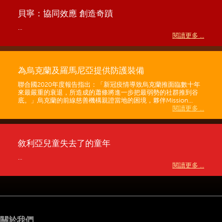
貝寧：協同效應 創造奇蹟
...
閱讀更多 ...
為烏克蘭及羅馬尼亞提供防護裝備
聯合國2020年度報告指出：「新冠疫情導致烏克蘭推面臨數十年
來最嚴重的衰退，所造成的蕭條將進一步把最弱勢的社群推到谷
底。」烏克蘭的前線慈善機構親證當地的困境，夥伴Mission...
閱讀更多 ...
敘利亞兒童失去了的童年
...
閱讀更多 ...
關於我們