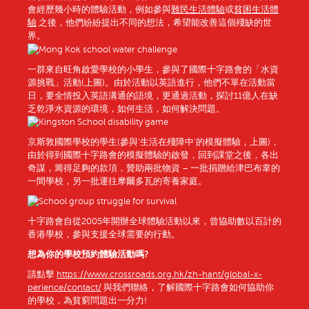
會經歷幾小時的體驗活動，例如參與
難民生活體驗
或
貧困生活體
驗
之後，他們紛紛提出不同的想法，希望能改善這個殘缺的世
界。
一群來自旺角啟愛學校的小學生，參與了國際十字路會的「水資
源挑戰」活動(上圖)。由於活動以英語進行，他們不單在活動當
日，要全情投入英語溝通的語境，更通過活動，探討11億人在缺
乏乾淨水資源的環境，如何生活，如何解決問題。
京斯敦國際學校的學生(參與‘生活在殘障中‘的模擬體驗，上圖)，
由於得到國際十字路會的模擬體驗的啟發，回到課堂之後，各出
奇謀，籌得足夠的款項，贊助兩批物資 – 一批捐贈給津巴布韋的
一間學校，另一批運往摩爾多瓦的寄養家庭。
十字路會自從2005年開辦全球體驗活動以來，曾協助數以百計的
香港學校，參與支援全球需要的行動。
想為你
的學校預約體驗
活動嗎
?
請點擊
https://www.crossroads.org.hk/zh-hant/global-x-
perience/contact/
與我們聯絡，了解國際十字路會如何協助你
的學校，為貧窮問題出一分力!