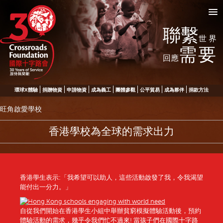
聯繫
世界
需要
回應
環球X體驗
捐贈物資
申請物資
成為義工
團體參觀
公平貿易
成為夥伴
捐款方法
旺角啟愛學校
香港學校為全球的需求出力
香港學生表示:「我希望可以助人，這些活動啟發了我，令我渴望
能付出一分力。」
自從我們開始在香港學生小組中舉辦貧窮模擬體驗活動後，預約
體驗活動的需求，幾乎令我們忙不過來! 當孩子們在國際十字路