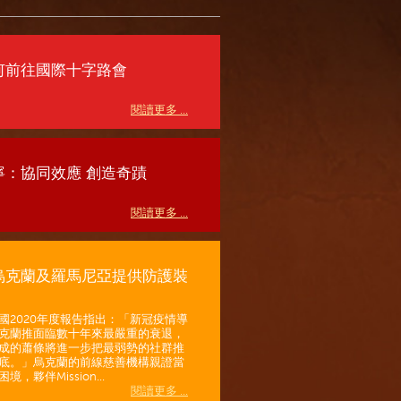
何前往國際十字路會
閱讀更多 ...
寧：協同效應 創造奇蹟
閱讀更多 ...
烏克蘭及羅馬尼亞提供防護裝
國2020年度報告指出：「新冠疫情導
克蘭推面臨數十年來最嚴重的衰退，
成的蕭條將進一步把最弱勢的社群推
底。」烏克蘭的前線慈善機構親證當
境，夥伴Mission...
閱讀更多 ...