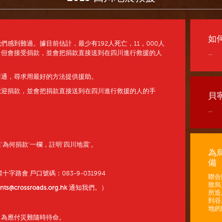
如
感到難過。據目前估計，最少有192人死亡，11，000人
，但會接受捐款，並會把捐款直接送到在四川進行救援的人
...
溝通，尋求用最好的方法提供援助。
歡迎捐款，並會把捐款直接送到在四川進行救援的人的手
貝
...
‘為何捐款’一欄，註明‘四川地震’。
為
備
路會 戶口號碼：083-9-031994
聯合
致烏
nts@crossroads.org.hk
通知我們。）
所造
到谷
地的困
，為應付災難隨時待命。