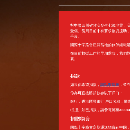
對中國四川省雅安發生七級地震，我們
受傷。當局目前未有要求物資援助
手裏。
國際十字路會正與當地的伙伴組織
在目前救援工作的早期階段，我們
裏。
捐款
如果你希望捐款，
請點擊這裏
，並在
你亦可直接將捐款存以下戶口：
銀行：香港匯豐銀行 戶口名稱：國際十字
(注意- 如已捐款，請發電郵至
accou
捐贈物資
國際十字路會定期運送物資到中國