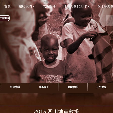
首頁
關於我們
成為夥伴
十字路會的工作
與十字路
TORIES
申請物資
成為義工
團體參觀
公平貿易
2013 四川地震救援