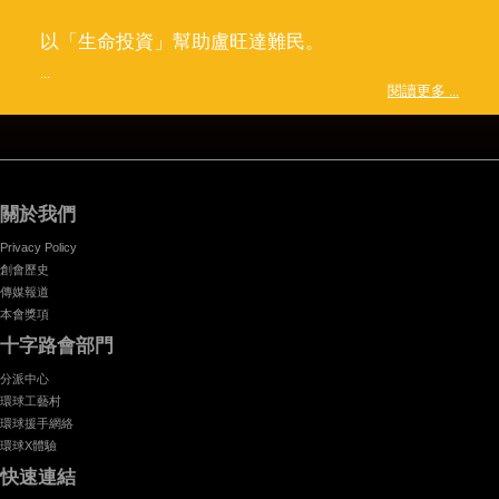
以「生命投資」幫助盧旺達難民。
...
閱讀更多 ...
關於我們
Privacy Policy
創會歷史
傳媒報道
本會獎項
十字路會部門
分派中心
環球工藝村
環球援手網絡
環球X體驗
快速連結