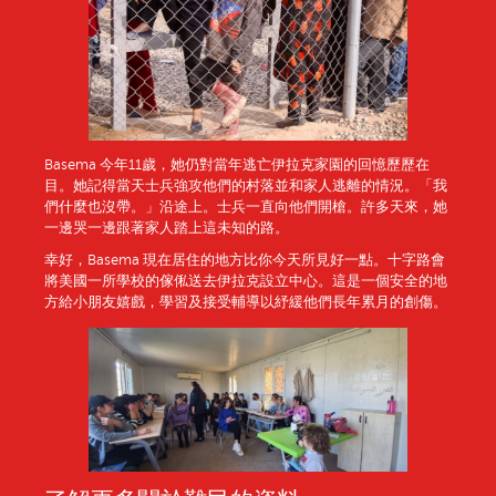
Basema 今年11歲，她仍對當年逃亡伊拉克家園的回憶歷歷在
目。她記得當天士兵強攻他們的村落並和家人逃離的情況。「我
們什麼也沒帶。」沿途上。士兵一直向他們開槍。許多天來，她
一邊哭一邊跟著家人踏上這未知的路。
幸好，Basema 現在居住的地方比你今天所見好一點。十字路會
將美國一所學校的傢俬送去伊拉克設立中心。這是一個安全的地
方給小朋友嬉戲，學習及接受輔導以紓緩他們長年累月的創傷。