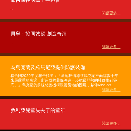
如何前往國際十字路會
...
閱讀更多 ...
貝寧：協同效應 創造奇蹟
...
閱讀更多 ...
為烏克蘭及羅馬尼亞提供防護裝備
聯合國2020年度報告指出：「新冠疫情導致烏克蘭推面臨數十年
來最嚴重的衰退，所造成的蕭條將進一步把最弱勢的社群推到谷
底。」烏克蘭的前線慈善機構親證當地的困境，夥伴Mission...
閱讀更多 ...
敘利亞兒童失去了的童年
...
閱讀更多 ...