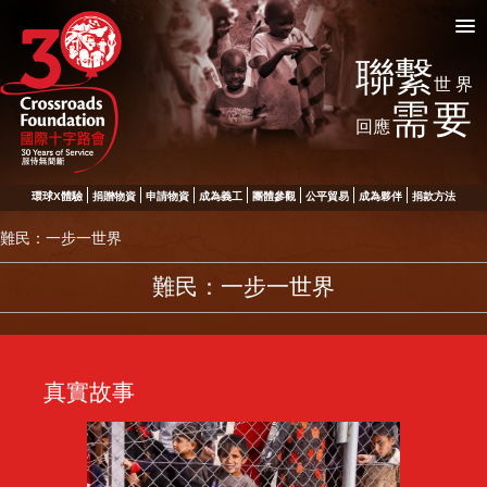
聯繫
世界
需要
回應
環球X體驗
捐贈物資
申請物資
成為義工
團體參觀
公平貿易
成為夥伴
捐款方法
難民：一步一世界
難民：一步一世界
真實故事