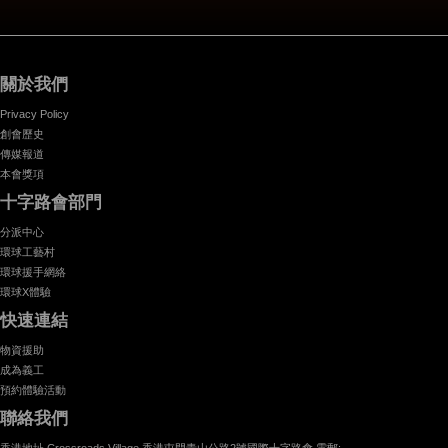
關於我們
Privacy Policy
創會歷史
傳媒報道
本會獎項
十字路會部門
分派中心
環球工藝村
環球援手網絡
環球X體驗
快速連結
物資援助
成為義工
預約體驗活動
聯絡我們
香港地址 Crossroads Village 香港屯門青山公路2號國際十字路會 電郵: