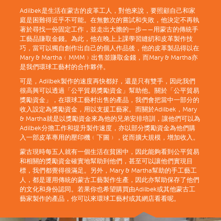
Adilbek是生活在蒙古的皮革工人，對他來說，要照顧自己和家
庭是困難得近乎不可能。在無數次的嘗試和失敗，他決定不再執
著於尋找一份固定工作，並走出大膽的一步——用蒙古的傳統手
工藝品賺取金錢。為此，他在晚上上課學習縫紉和皮革製作技
巧，當可以獨自創作出自己的個人作品後，他的皮革製品得以在
Mary & Martha﹙MMM﹚出售並賺取金錢，而Mary & Martha亦
是我們環球工藝村的合作夥伴。
可是，Adilbek製作的速度再快都好，還是只有雙手，因此我們
很高興可以透過「公平貿易獎勵資金」幫助他。關於「公平貿易
獎勵資金」，在環球工藝村出售的產品，我們會把當中一部分的
收入設定為獎勵資金，用以支援工藝家。而關於Adilbek，Mary
& Martha就是以獎勵資金來為他的兄弟安排培訓，讓他們可以為
Adilbek分擔工作和提升製作速度，亦以部分獎勵資金為他們購
入一部皮革專用的壓印機﹙下圖﹚，從而擴大規模，增加收入。
蒙古現時每五人就有一個生活在貧困中，因此能夠看到公平貿易
和相關的獎勵資金確實地幫助到他們，甚至可以讓他們實現目
標，我們都覺得很滿足。另外，Mary & Martha幫助的手工藝工
人，都是運用傳統的蒙古工藝製作生產，因此亦幫助保存了他們
的文化和身份認同。若果你也希望購買由Adilbek或其他蒙古工
藝家製作的產品，你可以來環球工藝村或其網店看看呢。