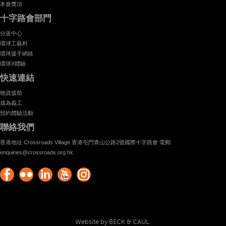
本會獎項
十字路會部門
分派中心
環球工藝村
環球援手網絡
環球X體驗
快速連結
物資援助
成為義工
預約體驗活動
聯絡我們
香港地址 Crossroads Village 香港屯門青山公路2號國際十字路會 電郵:
enquiries@crossroads.org.hk
Find
Flickr
Keep
Watch
Find
us on
Photos
up
us on
us on
Facebook
with
Youtube
Instagram!
Crossroads
Website by BECK & CAUL.