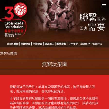
聯繫
世界
需要
回應
環球X體驗
捐贈物資
申請物資
成為義工
團體參觀
公平貿易
成為夥伴
捐款方法
無窮玩樂園
無窮玩樂園
愛玩是孩子的天性！就算在資源困乏的地區，孩子都能想方設
法，善用周圍的資源，尋找好玩的方法。
十字路會的無窮玩樂園是一個探奇遊樂場，靈感源自孩子化腐朽
為神奇的精神，有限的的資源也可以有無限的玩法。讓香港的孩
子也可以邊玩邊學，邊認識鄉郊農村的生活點滴。