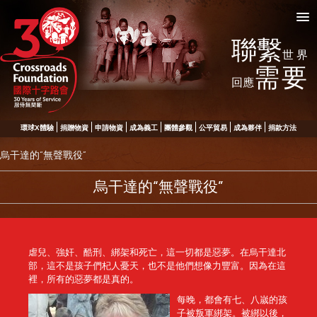
聯繫
世界
需要
回應
環球X體驗
捐贈物資
申請物資
成為義工
團體參觀
公平貿易
成為夥伴
捐款方法
烏干達的“無聲戰役”
烏干達的“無聲戰役”
虐兒、強奸、酷刑、綁架和死亡，這一切都是惡夢。在烏干達北
部，這不是孩子們杞人憂天，也不是他們想像力豐富。因為在這
裡，所有的惡夢都是真的。
每晚，都會有七、八嵗的孩
子被叛軍綁架。被綁以後，