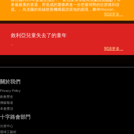
來最嚴重的衰退，所造成的蕭條將進一步把最弱勢的社群推到谷
底。」烏克蘭的前線慈善機構親證當地的困境，夥伴Mission...
閱讀更多 ...
敘利亞兒童失去了的童年
...
閱讀更多 ...
關於我們
Privacy Policy
創會歷史
傳媒報道
本會獎項
十字路會部門
分派中心
環球工藝村