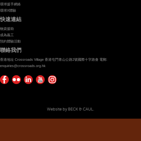
環球援手網絡
環球X體驗
快速連結
物資援助
成為義工
預約體驗活動
聯絡我們
香港地址 Crossroads Village 香港屯門青山公路2號國際十字路會 電郵:
enquiries@crossroads.org.hk
Find
Flickr
Keep
Watch
Find
us on
Photos
up
us on
us on
Facebook
with
Youtube
Instagram!
Crossroads
Website by BECK & CAUL.
Foundation