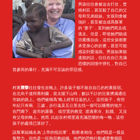
男孩往往會被迫去打仗，焚
燒村莊，甚至殺了自己的父
母和兄弟姐妹。女孩則會被
強奸，甚至被迫成爲叛軍
的 “妻子”，直到她們死去或
逃走。但是，即使她們能成
功重獲自由，這些女孩都要
承受身心的折磨，甚至可能
感染到愛滋病。男孩如果能
逃脫的話，往往在自己充滿
恐懼的回憶中掙扎，對自已
曾參與的暴行，充滿不可言諭的罪惡感。
村裏
襲擊
往往發生在晚上, 許多孩子都不敢在自己的村裏留宿。
在北烏干達阿喬利蘭，當太陽下山時，數以千計的兒童擠滿通往
市鎮的路上。他們被稱爲“晚上經常往返的人”。這些孩子，有些
年紀只有兩、三歲，步行遠及五公里去找一個可以睡覺的地方，
在門廊下、超市的露臺、 或空置的教堂, 渡過寒冷、飢餓、 又沒
有父母的晚上。然而, 比起在村裡度過充滿恐懼的每一晚，這些
孩子的處境已算好了。
該叛軍組織名為“上帝的抵抗軍”，觀察者相信，他們既是一股反
叛勢力，但也是一狂熱宗教組織。他們的恐怖行動威脅整個區