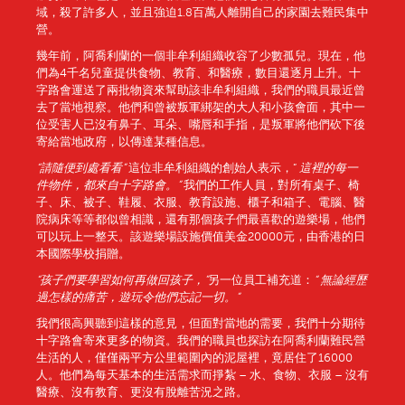
域，殺了許多人，並且強迫1.8百萬人離開自己的家園去難民集中
營。
幾年前，阿喬利蘭的一個非牟利組織收容了少數孤兒。現在，他
們為4千名兒童提供食物、教育、和醫療，數目還逐月上升。十
字路會運送了兩批物資來幫助該非牟利組織，我們的職員最近曾
去了當地視察。他們和曾被叛軍綁架的大人和小孩會面，其中一
位受害人已沒有鼻子、耳朵、嘴唇和手指，是叛軍將他們砍下後
寄給當地政府，以傳達某種信息。
“
請隨便到處看看
”
這位非牟利組織的創始人表示，“
這裡的每一
件物件，都來自十字路會。
”
我們的工作人員，對所有桌子、椅
子、床、被子、鞋履、衣服、教育設施、櫃子和箱子、電腦、醫
院病床等等都似曾相識，還有那個孩子們最喜歡的遊樂場，他們
可以玩上一整天。該遊樂場設施價值美金20000元，由香港的日
本國際學校捐贈。
“
孩子們要學習如何再
做回
孩子，
”
另一位員工補充道：
“
無論
經歷
過怎樣的痛苦，
遊
玩
令
他們忘記一切。
”
我們很高興聽到這樣的意見，但面對當地的需要，我們十分期待
十字路會寄來更多的物資。我們的職員也探訪在阿喬利蘭難民營
生活的人，僅僅兩平方公里範圍內的泥屋裡，竟居住了16000
人。他們為每天基本的生活需求而掙紮 – 水、食物、衣服 – 沒有
醫療、沒有教育、更沒有脫離苦況之路。