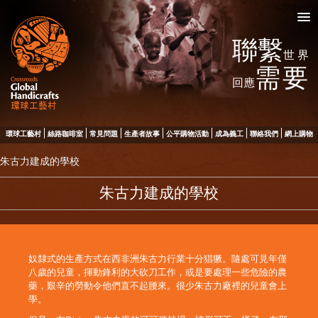
聯繫
世界
需要
回應
環球工藝村
絲路咖啡室
常見問題
生產者故事
公平購物活動
成為義工
聯絡我們
網上購物
朱古力建成的學校
朱古力建成的學校
奴隸式的生產方式在西非洲朱古力行業十分猖獗。隨處可見年僅
八歲的兒童，揮動鋒利的大砍刀工作，或是要處理一些危險的農
藥，艱辛的勞動令他們直不起腰來。很少朱古力廠裡的兒童會上
學。