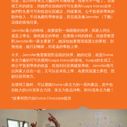
但是，在Divine 朱古力廠的可可種植場，情形可不一樣了。在那
裡工作的婦女，與她們在加納的可可生產商Kuapa Kokoo合作，
她們對生產可可和投資社區建設，同樣重視。公平貿易所帶來的
額外收入，不但為農民帶來收益，而且惠及像Jennifer （下圖）
這樣的當地兒童。
Jennifer還小的時候，就要面對一個困難的抉擇：與家人同住、
還是上學去。雖然最近的學校，也要兩小時的路程，但接受教育
對Jennifer和一家太重要了，她深知如要實現當護士的夢想，別
無他途，她只好離家，到老遠的學校上學。
今天，Jennifer無需要面對這樣的抉擇。她的社區，就是Divine
朱古力廠的可可供應商Kuapa Kokoo的基地。Kuapa的女員工，
將公平貿易帶來的收益，投放到社區興建新學校。Jennifer既可
以與家人住在一起，又可以在本區上學，為實現當護士夢想、照
顧社區而努力。
在環球工藝村，可以選購Divine’s朱古力的一系列產品，其中包
括較大的100克朱古力排、朱古力飲品沖劑、和50克朱古力糖！
*故事和照片由Divine Chocolate提供