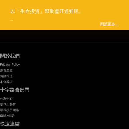
以「生命投資」幫助盧旺達難民。
...
閱讀更多 ...
關於我們
Privacy Policy
創會歷史
傳媒報道
本會獎項
十字路會部門
分派中心
環球工藝村
環球援手網絡
環球X體驗
快速連結