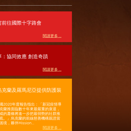
何前往國際十字路會
閱讀更多 ...
寧：協同效應 創造奇蹟
閱讀更多 ...
烏克蘭及羅馬尼亞提供防護裝
國2020年度報告指出：「新冠疫情導
克蘭推面臨數十年來最嚴重的衰退，
成的蕭條將進一步把最弱勢的社群推
底。」烏克蘭的前線慈善機構親證當
境，夥伴Mission...
閱讀更多 ...