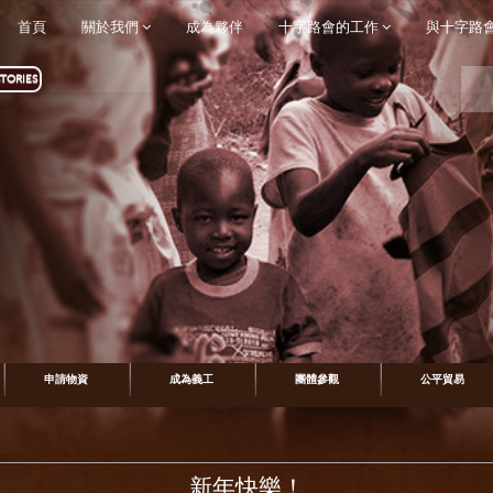
首頁
關於我們
成為夥伴
十字路會的工作
與十字路
TORIES
申請物資
成為義工
團體參觀
公平貿易
新年快樂！