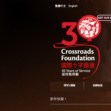
繁體中文
English
GET OUR S
環球X體驗
捐贈物資
新年快樂！