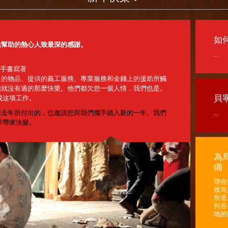
如
供幫助的熱心人致最深的感謝。
...
小手書寫著
出的物品、提供的義工服務、專業服務和金錢上的援助所觸
能就沒有過的那麽快樂。他們都欠您一個人情，我們也是。
貝
成这项工作。
...
您去年所付出的，也邀請您與我們攜手踏入新的一年。我們
界帶來快樂。
為
備
聯合
致烏
所造
到谷
地的困