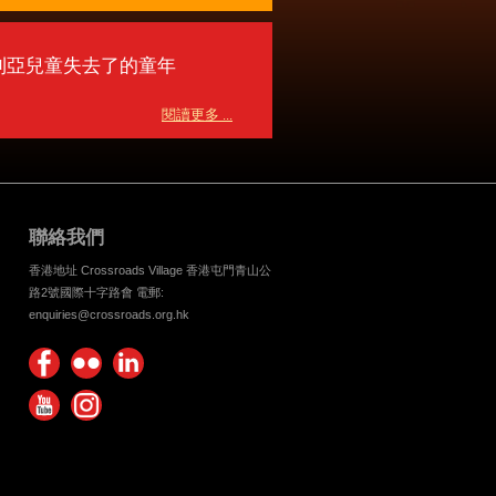
利亞兒童失去了的童年
閱讀更多 ...
聯絡我們
香港地址 Crossroads Village 香港屯門青山公
路2號國際十字路會 電郵:
enquiries@crossroads.org.hk
Find
Flickr
Keep
us on
Photos
up
Watch
Find
Facebook
with
us on
us on
Crossroads
Youtube
Instagram!
Foundation