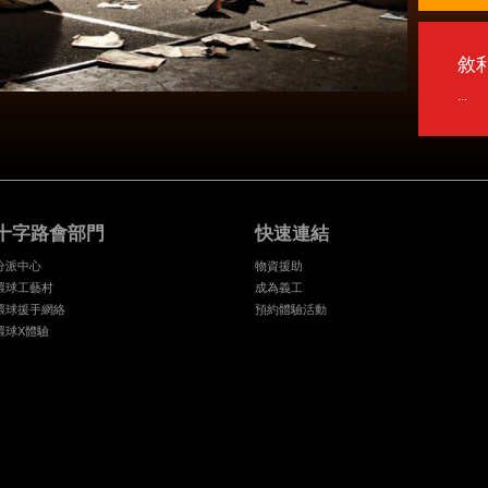
敘
...
十字路會部門
快速連結
分派中心
物資援助
環球工藝村
成為義工
環球援手網絡
預約體驗活動
環球X體驗