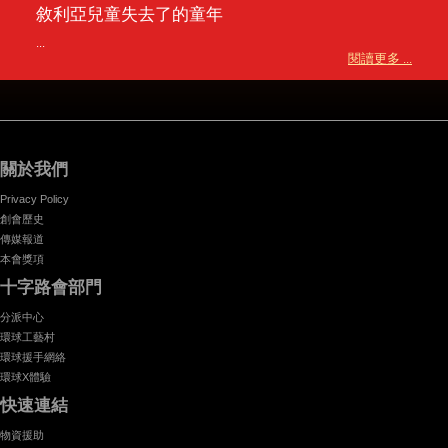
敘利亞兒童失去了的童年
...
閱讀更多 ...
關於我們
Privacy Policy
創會歷史
傳媒報道
本會獎項
十字路會部門
分派中心
環球工藝村
環球援手網絡
環球X體驗
快速連結
物資援助