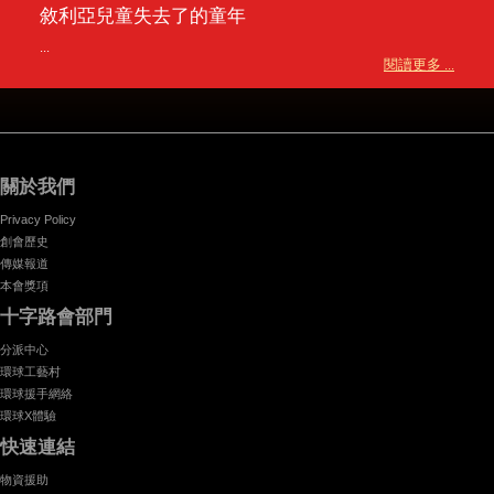
敘利亞兒童失去了的童年
...
閱讀更多 ...
關於我們
Privacy Policy
創會歷史
傳媒報道
本會獎項
十字路會部門
分派中心
環球工藝村
環球援手網絡
環球X體驗
快速連結
物資援助