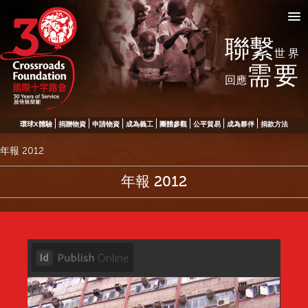
聯繫
世界
需要
回應
環球X體驗
捐贈物資
申請物資
成為義工
團體參觀
公平貿易
成為夥伴
捐款方法
年報 2012
年報 2012