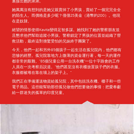
裏接出她的弟弟。
她萬萬沒有想到的是她父親賣掉了小男孩，賣給了一個完完全全
的陌生人。而價格是多少呢？僅僅25美金（港幣約200）。他現
在是奴隸。
絕望的情形使得Kavita變得足智多謀。她找到了她的警察朋友並
且懇求他們幫助追蹤小男孩。警察鎖定了男孩的位置並組織了營
救活動，最終這對擔驚受怕的兄妹終于團聚了。
今天，他們一起和另外85個孩子一起生活在孤兒院内，他們都有
悲慘的經歷。孤兒院靠地方上微薄的資金運行著，每一天的運作
都非常的艱難。“85個兒童公用一台洗衣機”一位十字路會的工作
人員在一次考察后説道。“他們甚至沒有衣櫃放置孩子們的衣服。
衣服都被堆在靠在墻上的架子上。”
我們正在準備運送物資給孤兒院，其中包括洗衣機、櫃子和一些
電子用品。這些能幫助那些孤兒做他們想要做的事情：把愛奉獻
給一群迷失的孤單的印度兒童。