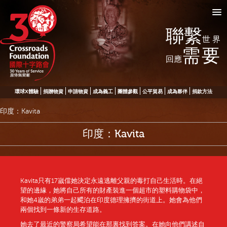
聯繫
世界
需要
回應
環球X體驗
捐贈物資
申請物資
成為義工
團體參觀
公平貿易
成為夥伴
捐款方法
印度：Kavita
印度：Kavita
Kavita只有17嵗儅她決定永遠逃離父親的毒打自己生活時。在絕
望的邊緣，她將自己所有的財產裝進一個超市的塑料購物袋中，
和她4嵗的弟弟一起飃泊在印度德理擁擠的街道上。她會為他們
兩個找到一條新的生存道路。
她去了最近的警察局希望能在那裏找到答案。在她向他們講述自