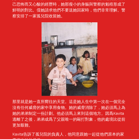
己恐怖而又心酸的經歷時，她那瘦小的身軀與警察的魁梧形成了
鮮明的對比。儅她請求他們不要送她回家時，他們非常理解。警
察安排了一家孤兒院收留她。
那里就是她一直所嚮往的天堂。這是她人生中第一次在一個完全
沒有任何威脅的家中享用食物。她的威脅消除了，她必須馬上為
她的弟弟制定一份計劃。他必須馬上來到這個地方。因爲Kavita
逃離了之後，弟弟成爲了父親唯一的毆打對象，他的處境比從前
更加艱難。
Kavita告訴了孤兒院的負責人，他同意跟她一起從他們原本的家