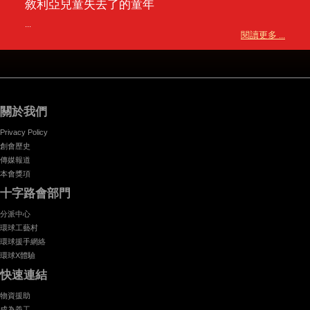
敘利亞兒童失去了的童年
...
閱讀更多 ...
關於我們
Privacy Policy
創會歷史
傳媒報道
本會獎項
十字路會部門
分派中心
環球工藝村
環球援手網絡
環球X體驗
快速連結
物資援助
成為義工