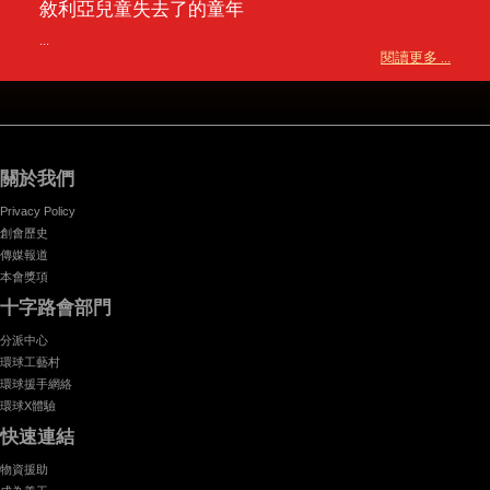
敘利亞兒童失去了的童年
...
閱讀更多 ...
關於我們
Privacy Policy
創會歷史
傳媒報道
本會獎項
十字路會部門
分派中心
環球工藝村
環球援手網絡
環球X體驗
快速連結
物資援助