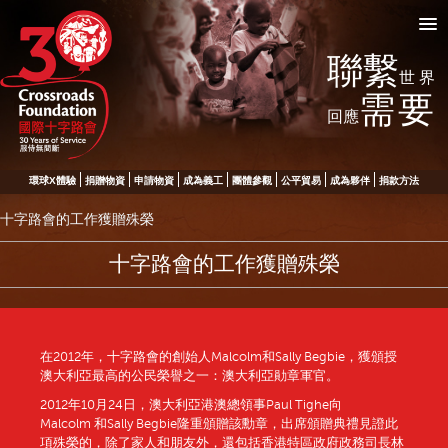
聯繫
世界
需要
回應
環球X體驗
捐贈物資
申請物資
成為義工
團體參觀
公平貿易
成為夥伴
捐款方法
十字路會的工作獲贈殊榮
十字路會的工作獲贈殊榮
在2012年，十字路會的創始人Malcolm和Sally Begbie，獲頒授
澳大利亞最高的公民榮譽之一：澳大利亞勛章軍官。
2012年10月24日，澳大利亞港澳總領事Paul Tighe向
Malcolm 和Sally Begbie隆重頒贈該勳章，出席頒贈典禮見證此
項殊榮的，除了家人和朋友外，還包括香港特區政府政務司長林