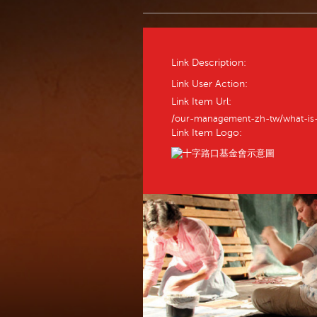
Link Description:
Link User Action:
Link Item Url:
/our-management-zh-tw/what-is-
Link Item Logo: