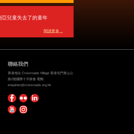
利亞兒童失去了的童年
閱讀更多 ...
聯絡我們
香港地址 Crossroads Village 香港屯門青山公
路2號國際十字路會 電郵:
enquiries@crossroads.org.hk
Find
Flickr
Keep
us on
Photos
up
Watch
Find
Facebook
with
us on
us on
Crossroads
Youtube
Instagram!
Foundation