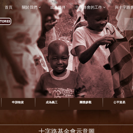
首頁
關於我們
成為夥伴
十字路會的工作
與十字路
TORIES
申請物資
成為義工
團體參觀
公平貿易
十字路基金會示意圖