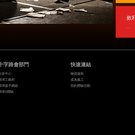
敘
...
十字路會部門
快速連結
分派中心
物資援助
環球工藝村
成為義工
環球援手網絡
預約體驗活動
環球X體驗