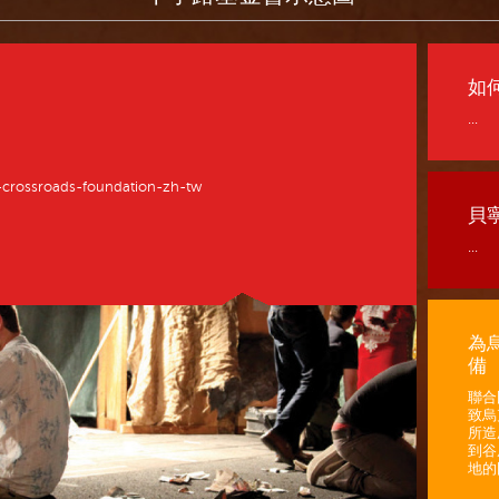
如
...
crossroads-foundation-zh-tw
貝
...
為
備
聯合
致烏
所造
到谷
地的困