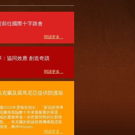
何前往國際十字路會
閱讀更多 ...
寧：協同效應 創造奇蹟
閱讀更多 ...
烏克蘭及羅馬尼亞提供防護裝
國2020年度報告指出：「新冠疫情導
克蘭推面臨數十年來最嚴重的衰退，
成的蕭條將進一步把最弱勢的社群推
底。」烏克蘭的前線慈善機構親證當
境，夥伴Mission...
閱讀更多 ...