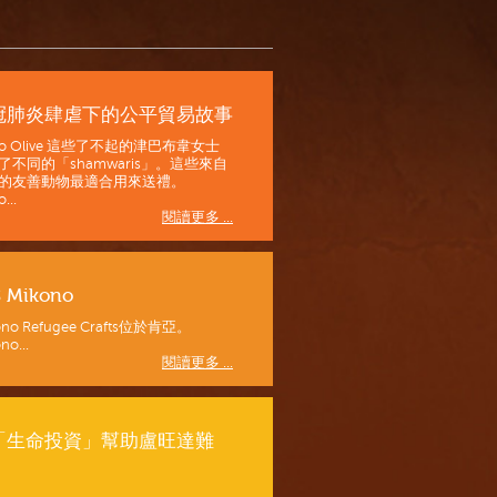
冠肺炎肆虐下的公平貿易故事
go Olive 這些了不起的津巴布韋女士
了不同的「shamwaris」。這些來自
的友善動物最適合用來送禮。
...
閱讀更多 ...
S Mikono
ono Refugee Crafts位於肯亞。
no...
閱讀更多 ...
「生命投資」幫助盧旺達難
。