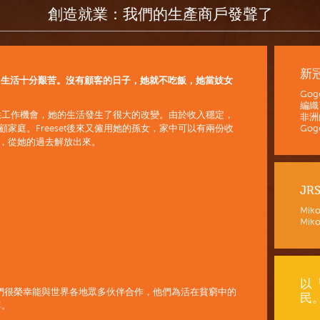
創造就業：我們的生產商戶發聲了
新
工作，生活十分艱苦。沒有顧客的日子，她就不吃飯，她當妓女
。
Go
編織
uti提供工作機會，她的生活發生了很大的改變。由於收入穩定，
非洲
照顧家庭。Freeset後來又僱用她的孫女，家中可以有兩份收
Gogo
婦女，從她的過去解放出來。
JR
Mik
Miko
以
我們很榮幸能與世界各地眾多伙伴合作，他們為活在貧窮中的
民
尊。
...