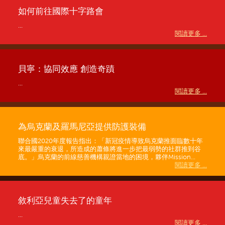
如何前往國際十字路會
...
閱讀更多 ...
貝寧：協同效應 創造奇蹟
...
閱讀更多 ...
為烏克蘭及羅馬尼亞提供防護裝備
聯合國2020年度報告指出：「新冠疫情導致烏克蘭推面臨數十年
來最嚴重的衰退，所造成的蕭條將進一步把最弱勢的社群推到谷
底。」烏克蘭的前線慈善機構親證當地的困境，夥伴Mission...
閱讀更多 ...
敘利亞兒童失去了的童年
...
閱讀更多 ...