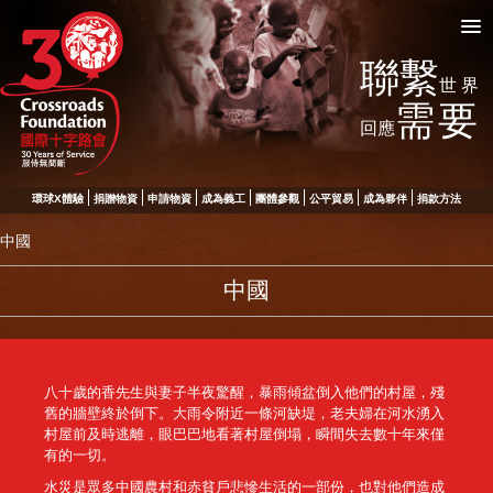
聯繫
世界
需要
回應
環球X體驗
捐贈物資
申請物資
成為義工
團體參觀
公平貿易
成為夥伴
捐款方法
中國
中國
八十歲的香先生與妻子半夜驚醒，暴雨傾盆倒入他們的村屋，殘
舊的牆壁終於倒下。大雨令附近一條河缺堤，老夫婦在河水湧入
村屋前及時逃離，眼巴巴地看著村屋倒塌，瞬間失去數十年來僅
有的一切。
水災是眾多中國農村和赤貧戶悲慘生活的一部份，也對他們造成