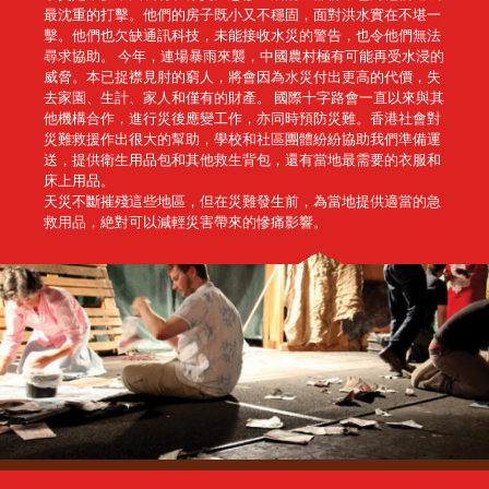
最沈重的打擊。他們的房子既小又不穩固，面對洪水實在不堪一
擊。他們也欠缺通訊科技，未能接收水災的警告，也令他們無法
尋求協助。 今年，連場暴雨來襲，中國農村極有可能再受水浸的
威脅。本已捉襟見肘的窮人，將會因為水災付出更高的代價，失
去家園、生計、家人和僅有的財產。 國際十字路會一直以來與其
他機構合作，進行災後應變工作，亦同時預防災難。香港社會對
災難救援作出很大的幫助，學校和社區團體紛紛協助我們準備運
送，提供衛生用品包和其他救生背包，還有當地最需要的衣服和
床上用品。
天災不斷摧殘這些地區，但在災難發生前，為當地提供適當的急
救用品，絶對可以減輕災害帶來的慘痛影響。