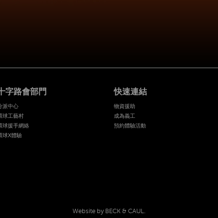
十字路會部門
快速連結
分派中心
物資援助
環球工藝村
成為義工
環球援手網絡
預約體驗活動
環球X體驗
Website by BECK & CAUL.