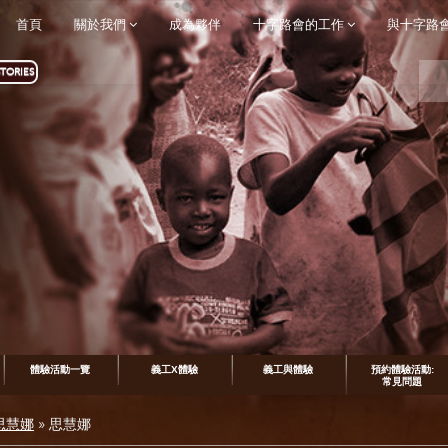
首頁
關於我們
成為夥伴
十字路會的工作
與十字路
TORIES
體驗活動一覽
義工X體驗
義工與體驗
預約體驗活動:
常見問題
 思慧娜
»
思慧娜