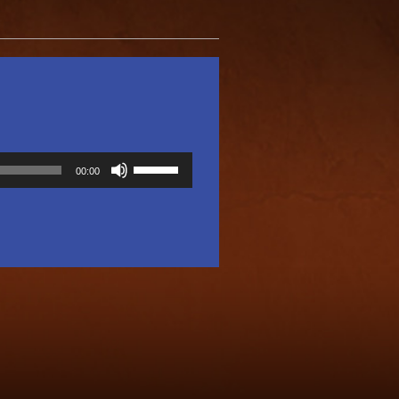
使
00:00
用
向
上/
向
下
鍵
以
提
高
或
降
低
音
量。