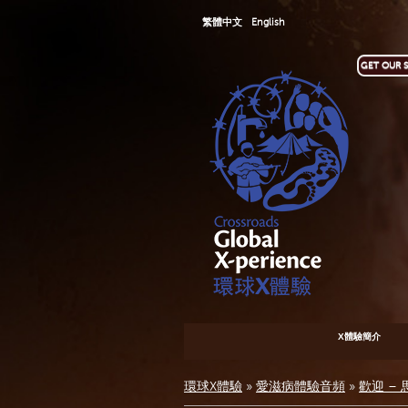
繁體中文
English
GET OUR S
X體驗簡介
環球X體驗
»
愛滋病體驗音頻
»
歡迎 –