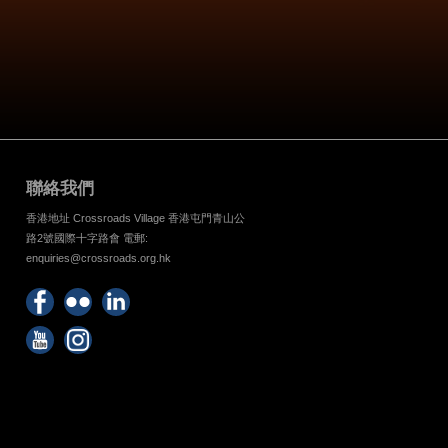
聯絡我們
香港地址 Crossroads Village 香港屯門青山公
路2號國際十字路會 電郵:
enquiries@crossroads.org.hk
Find
Flickr
Keep
us on
Photos
up
Watch
Find
Facebook
with
us on
us on
Crossroads
Youtube
Instagram!
Foundation