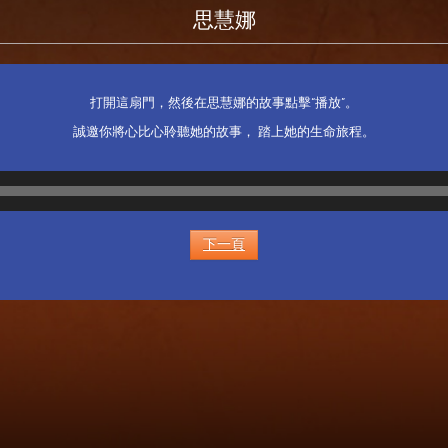
思慧娜
打開這扇門，然後在思慧娜的故事點擊“播放”。
誠邀你將心比心聆聽她的故事， 踏上她的生命旅程。
音
訊
播
放
下一頁
器