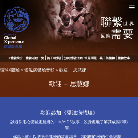
聯繫
世界
需要
回應
X體驗簡介
體驗活動一覽
義工X體驗
預約體驗活動: 常見問題
義工與體驗
體驗故事
環球X體驗
»
愛滋病體驗音頻
»
歡迎 – 思慧娜
歡迎 – 思慧娜
歡迎參加《愛滋病體驗》
誠邀你用心體驗思慧娜的HIV/AIDS故事，設身處地了解其成因和影
響。
你馬上就可以透過走進她的故事場景，稍稍明白她的生命經歷。