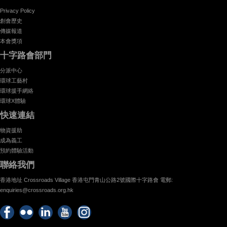
Privacy Policy
創會歷史
傳媒報道
本會獎項
十字路會部門
分派中心
環球工藝村
環球援手網絡
環球X體驗
快速連結
物資援助
成為義工
預約體驗活動
聯絡我們
香港地址 Crossroads Village 香港屯門青山公路2號國際十字路會 電郵:
enquiries@crossroads.org.hk
Find
Flickr
Keep
Watch
Find