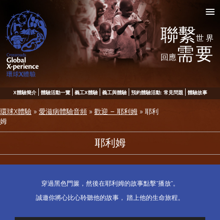
聯繫
世界
需要
回應
X體驗簡介
體驗活動一覽
義工X體驗
義工與體驗
預約體驗活動: 常見問題
體驗故事
環球X體驗
»
愛滋病體驗音頻
»
歡迎 – 耶利姆
»
耶利
姆
耶利姆
穿過黑色門簾，然後在耶利姆的故事點擊“播放”。
誠邀你將心比心聆聽他的故事， 踏上他的生命旅程。