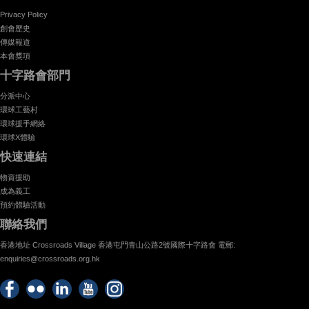
Privacy Policy
創會歷史
傳媒報道
本會獎項
十字路會部門
分派中心
環球工藝村
環球援手網絡
環球X體驗
快速連結
物資援助
成為義工
預約體驗活動
聯絡我們
香港地址 Crossroads Village 香港屯門青山公路2號國際十字路會 電郵:
enquiries@crossroads.org.hk
Find
Flickr
Keep
Watch
Find