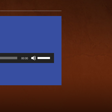
使
00:00
用
向
上/
向
下
鍵
以
提
高
或
降