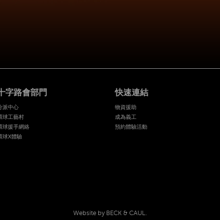
十字路會部門
快速連結
分派中心
物資援助
環球工藝村
成為義工
環球援手網絡
預約體驗活動
環球X體驗
Website by BECK & CAUL.