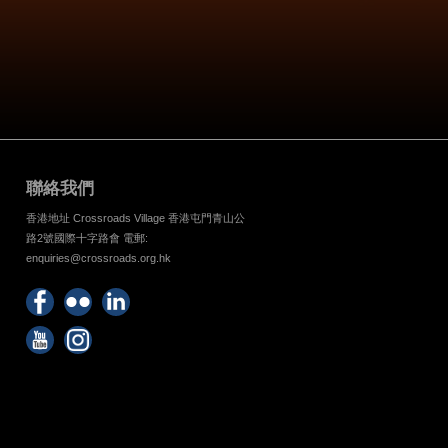
低
音
量。
聯絡我們
香港地址 Crossroads Village 香港屯門青山公
路2號國際十字路會 電郵:
enquiries@crossroads.org.hk
Find
Flickr
Keep
us on
Photos
up
Watch
Find
Facebook
with
us on
us on
Crossroads
Youtube
Instagram!
Foundation