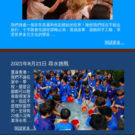
我們身處一個非常美麗和色彩繽紛的世界！雖然我們現在不能去
旅行，十字路會先讓你望梅止渴，透過故事、遊戲和手工藝，享
受世界多元文化的豐富……
閱讀更多 ...
2021年8月21日 尋水挑戰
置身香港，
我們不論在
家中、學
校、還是公
園都可以輕
易取得潔淨
水，但這不
是理所當然
的，全球有
22億人沒有
潔淨水用……
閱讀更多 ...