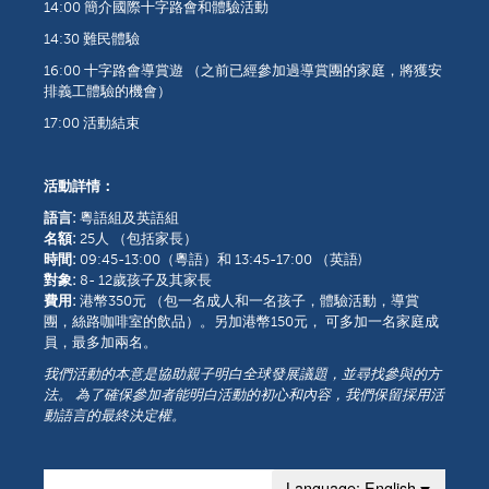
14:00 簡介國際十字路會和體驗活動
14:30 難民體驗
16:00 十字路會導賞遊 （之前已經參加過導賞團的家庭，將獲安
排義工體驗的機會）
17:00 活動結束
活動詳情：
語言:
粵語組及英語組
名額:
25人 （包括家長）
時間:
09:45-13:00（粵語）和 13:45-17:00 （英語)
對象:
8- 12歲孩子及其家長
費用:
港幣350元 （包一名成人和一名孩子，體驗活動，導賞
團，絲路咖啡室的飲品）。另加港幣150元， 可多加一名家庭成
員，最多加兩名。
我們活動的本意是協助親子明白全球發展議題，並尋找參與的方
法。 為了確保參加者能明白活動的初心和內容，我們保留採用活
動語言的最終決定權。