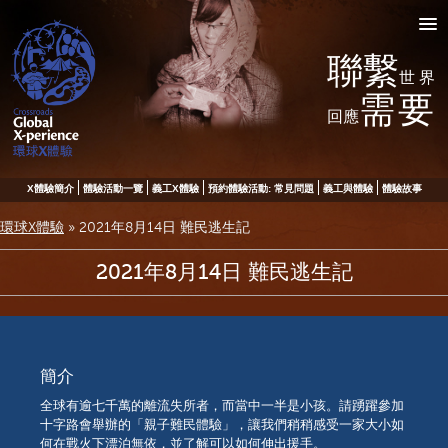
聯繫
世界
需要
回應
X體驗簡介
體驗活動一覽
義工X體驗
預約體驗活動: 常見問題
義工與體驗
體驗故事
環球X體驗
»
2021年8月14日 難民逃生記
2021年8月14日 難民逃生記
簡介
全球有逾七千萬的離流失所者，而當中一半是小孩。請踴躍參加
十字路會舉辦的「親子難民體驗」，讓我們稍稍感受一家大小如
何在戰火下漂泊無依，並了解可以如何伸出援手。