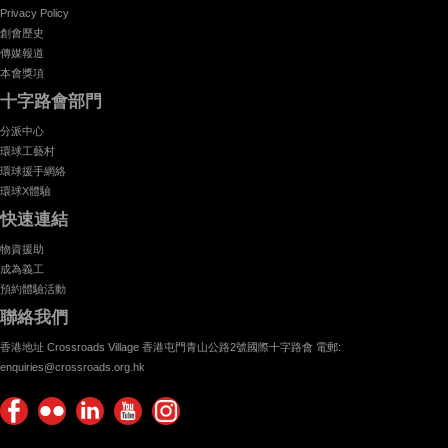
Privacy Policy
創會歷史
傳媒報道
本會獎項
十字路會部門
分派中心
環球工藝村
環球援手網絡
環球X體驗
快速連結
物資援助
成為義工
預約體驗活動
聯絡我們
香港地址 Crossroads Village 香港屯門青山公路2號國際十字路會 電郵:
enquiries@crossroads.org.hk
Find
Flickr
Keep
Watch
Find