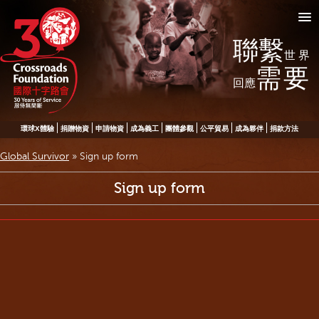
聯繫
世界
需要
回應
環球X體驗
捐贈物資
申請物資
成為義工
團體參觀
公平貿易
成為夥伴
捐款方法
Global Survivor
»
Sign up form
Sign up form