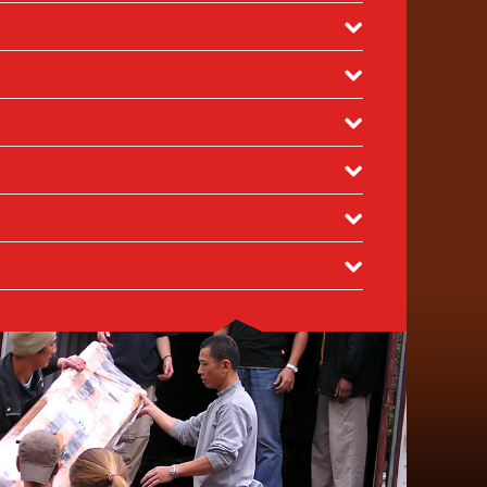
波斯尼亞和 黑塞哥維那、保加利亞、克羅地亞、匈牙利、
路會。
多瓦、波蘭、羅馬尼亞、俄羅斯、塞爾維亞與蒙特內哥羅、
臨本會或租賃貨車送貨，如有需要，我們可推薦送貨公司。
吉斯斯坦、塔吉克、烏茲別克。
非洲：
安哥拉、貝寧、布基
。在一般情況下，我們會向運輸公司要求免費或折扣優惠。
、埃及、埃塞俄比亞、加彭、甘比亞、加納、象牙海岸、肯
字路會32號大樓
。
想贊助運費？
想要求付運？
有時候，付運收件人可自行籌
維、摩洛哥、莫桑比克、納米比亞、尼日利亞、盧旺達、塞
迅速地付運物資。
地圖備有中英文版本。
品。
烏干達、贊比亞、津巴布韋。
美洲南部／中部：
巴西、加勒
拉、海地、洪都拉斯、牙買加、墨西哥、尼加拉瓜、巴拿
。在星期二至星期六（公衆假期除外）的早上10時半至下
全新。
，將會造成嚴重影響。我們力求最佳做法，因此，我們一直
中東：
十字路會內都有同事協助收集物資。
國公司；雖然不是簇新，但屬高品質，以促進其業務。
作伙伴的指示。於派發物資時，收件人將給予我們清晰指
者均須提供優質服務。
他們的需要／項目計劃，然後我們緊密合作，精挑物資，以
或香港特別行政區註冊的非政府機構派發物資。在國際層
港擁有流動外籍人口，經常捐贈高品質家居用品。
根據收件人的策略目標及目標群體需要導向。我們亦考慮文
應用於全球各地已註冊的非牟利機構。有關組織詳細解釋其
查所收的捐贈。國際十字路會擁有14個加工部門，當中將
要求的規定。高度定制的付運盡量配合，以達致最佳效果。
接觸人數、就物資用途提交計劃書，並同意就機制作出回饋
、家用家具、辦公室家具、教學家具和設備、床上及紡織用
將予以修補或循環再用。
提供由信譽良好的非政府機構提交的推薦信。我們傾向集中
文具、單車、書籍和益智玩具。
助的機構。
力，不論對象是個人或組織。