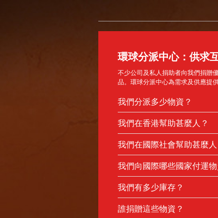
環球分派中心：供求
不少公司及私人捐助者向我們捐贈
品。環球分派中心為需求及供應提
我們分派多少物資？
每年，我們分派200個20呎貨櫃；
我們在香港幫助甚麼人？
我們將物資派發給：
我們在國際社會幫助甚麼人
有需要人士和家庭。每天，香
極度貧困社區
案。
我們向國際哪些國家付運物
災民
香港特別行政區註冊的非牟利
受戰爭蹂躪 地區
目前為止，我們已在以下地方派發
我們有多少庫存？
學校／大學
亞洲：
我們的服務範疇包括：
戒毒中心
香港、孟加拉、柬埔寨、東帝汶、
目前，我們存有約200個20呎貨櫃
社區／文化團體
誰捐贈這些物資？
甸、尼泊爾、韓國、中國、巴基斯
醫療診所及醫院
戒毒服務
蘭卡、泰國、越南。