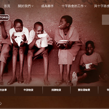
首頁
關於我們
成為夥伴
十字路會的工作
與十字路
TORIES
的故事
申請物資
捐贈物資
贊助運輸費
心