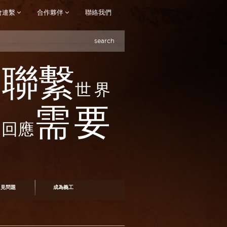
會連繫
合作夥伴
聯絡我們
search
聯繫
世界
需要
回應
常見問題
成為義工