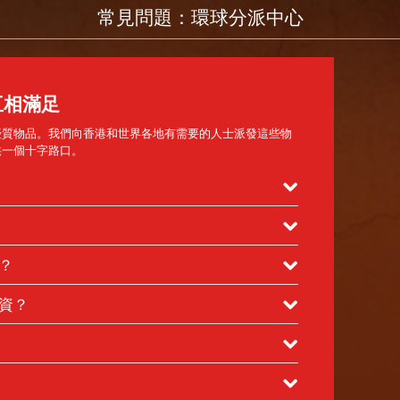
常見問題：環球分派中心
互相滿足
優質物品。我們向香港和世界各地有需要的人士派發這些物
供一個十字路口。
60%於香港境內分發，其餘40%則於國際間分發。
？
港特別行政區社會福利署和其他慈善機構向我們轉介不少個
資？
機構。
物資：
斐濟、印度、印尼、基里巴斯、老撾、馬來西亞、蒙古、緬
量。
坦、巴布亞新幾內亞、菲律賓、薩摩亞、所羅門群島、斯里