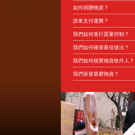
受數位落差影響的社區
製造商
教育機構
歐洲：
人口販賣受害者
如何捐贈物資？
酒店
長者
阿爾巴尼亞、亞美尼亞、白俄羅斯，
孤兒院
教育機構
環境保護
請捐贈者自行運送物資到國際十字
拉脫維亞、立陶宛、馬其頓、摩爾
社會企業活動
誰來支付運費？
醫院
有需要家庭
西伯利亞、西班牙、烏克蘭。
職業技能培訓中心
如何將物資送到十字路會：你可親
公司
亞洲中部：
醫療診所及醫院/li>
阿富汗、哈薩克、吉爾
我們的付運對象很少預留運輸費用
長者護理/li>
我們如何進行質量控制？
個人
納法索、喀麥隆、剛果民主共和國
送貨地點：新界屯門青山公路2號十
孤兒院
然後，我們會就餘下費用進行籌款
環境保護
尼亞、萊索托、馬達加斯加、馬拉
有特殊需要人士
集經費。在這情況下，我們便可更
有特殊需要群體
你可以
參閱地圖
了解我們的位置，
捐助者質素。我們通常接獲優質產
拉利昂、南非、蘇丹、坦桑尼亞、
高危人士
我們如何確保最佳做法？
高危兒童／婦女
比海、智利、哥斯達黎加、危地馬
送貨時間：我們會預先與你確認日期
很多產品直接來自製造商，屬
復康服務
我們意識到，提供錯誤的人道救援
馬、秘魯、波多黎各、特立尼達。
午1時，以及下午2時至4時，國際
很多產品來自五星級酒店或跨
服務機構
我們如何核實物資收件人？
按照服務對象及於人道救援分部合
伊朗、伊拉克、以色列、黎巴嫩。
其他產品來自醫院及大學，兩
社會企業
想捐贈物資？
?
示。我們的合作伙伴告訴我們有關
在香港，我們透過社會福利署轉介
其他捐贈來自個人／家庭。香
弱勢社群的體育活動
我們派發甚麼物資？
達致最佳效果。在這方面，我們乃
面，我們擁有強大的應用程式，可
預防自殺服務
檢查及處理。我們的義工將會逐一檢
化及氣候因素，以及符合各國海關
工作歷史、描述其規模及服務範疇
家務助理支援服務
建築用品、汽車、電腦、醫療設備
會評估產品質素及適用性。瑕疵品
及進行實地考察。每間機構均需要
品、電子產品、家居用品、服裝、
新來港人士支援服務
資源加強並無接受其他來源實際幫
婦女支援服務
職業培訓計劃
為動物爭取福利
我們提供資源以加強受惠對象的能