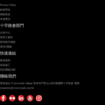
Privacy Policy
創會歷史
傳媒報道
本會獎項
十字路會部門
分派中心
環球工藝村
環球援手網絡
環球X體驗
快速連結
物資援助
成為義工
預約體驗活動
聯絡我們
香港地址 Crossroads Village 香港屯門青山公路2號國際十字路會 電郵:
enquiries@crossroads.org.hk
Find
Flickr
Keep
Watch
Find