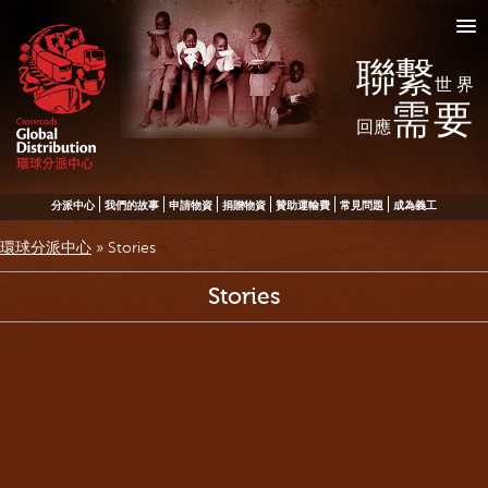
聯繫
世界
需要
回應
分派中心
我們的故事
申請物資
捐贈物資
贊助運輸費
常見問題
成為義工
環球分派中心
»
Stories
Stories