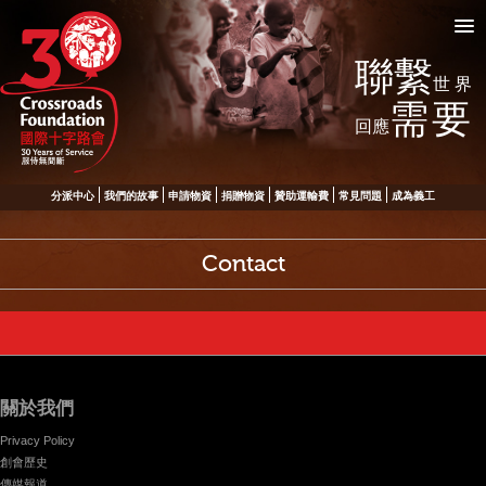
聯繫
世界
需要
回應
分派中心
我們的故事
申請物資
捐贈物資
贊助運輸費
常見問題
成為義工
Contact
關於我們
Privacy Policy
創會歷史
傳媒報道