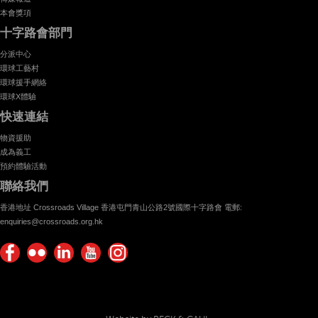
本會獎項
十字路會部門
分派中心
環球工藝村
環球援手網絡
環球X體驗
快速連結
物資援助
成為義工
預約體驗活動
聯絡我們
香港地址 Crossroads Village 香港屯門青山公路2號國際十字路會 電郵:
enquiries@crossroads.org.hk
Find
Flickr
Keep
Watch
Find
us on
Photos
up
us on
us on
Facebook
with
Youtube
Instagram!
Crossroads