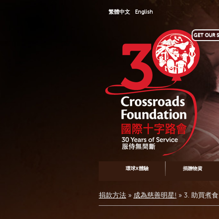
繁體中文
English
GET OUR S
環球X體驗
捐贈物資
捐款方法
»
成為慈善明星!
»
3. 助買