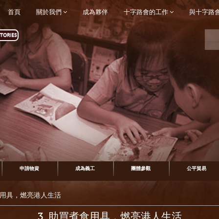
首頁
關於我們
成為夥伴
十字路會的工作
與十字路
TORIES
申請物資
成為義工
團體參觀
公平貿易
煮食用具，燃亮港人生活
3. 助買煮食用具，燃亮港人生活