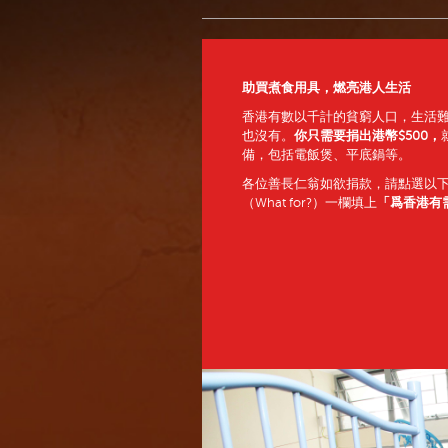
助買煮食用具，燃亮港人生活
香
港有數以千計的貧窮人口，生活
也沒有。
你只需要捐出港幣$500，
備，包括電飯煲、平底鍋等。
各位善長仁翁如欲捐款，請點選以
（What for?）一欄填上
「
爲香港有