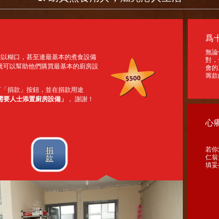
爲
無論
難以糊口，甚至連最基本的煮食設備
對，
就可以幫助他們購買最基本的廚房設
會的
籌款
下「捐款」按鈕，並在捐款用途
需要人士添置廚房設備」
， 謝謝！
心
捐
若你
款
仁翁
填妥